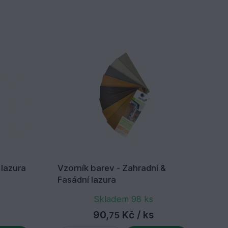
 lazura
Vzorník barev - Zahradní &
72
Fasádní lazura
Ba
Skladem 98 ks
90,
Kč
/ ks
75