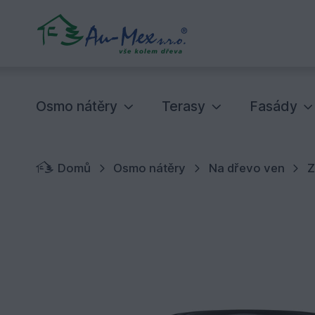
Osmo nátěry
Terasy
Fasády
Domů
Osmo nátěry
Na dřevo ven
Z