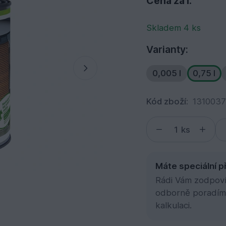
Cena za l:
Skladem 4 ks
Varianty:
0,005 l
0,75 l
Kód zboží:
131003
ks
Máte speciální p
Rádi Vám zodpovím
odborně poradím
kalkulaci.