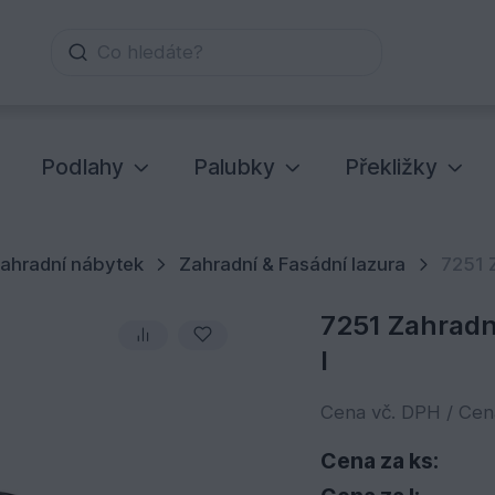
Co hledáte?
Podlahy
Palubky
Překližky
ahradní nábytek
Zahradní & Fasádní lazura
7251 Z
7251 Zahradní
l
Cena vč. DPH / Ce
Cena za ks: