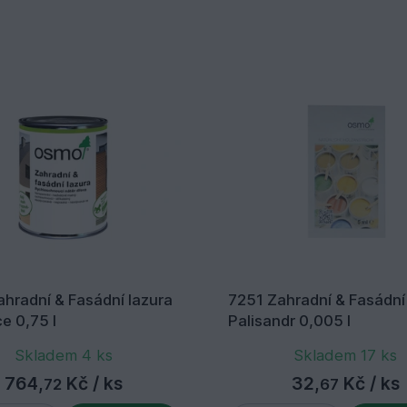
hradní & Fasádní lazura
7251 Zahradní & Fasádní
e 0,75 l
Palisandr 0,005 l
Skladem 4 ks
Skladem 17 ks
764,
Kč
/ ks
32,
Kč
/ ks
72
67