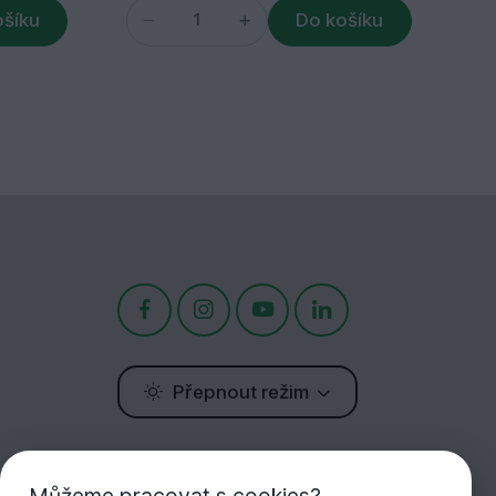
ošíku
Do košíku
Přepnout režim
Potřebujete poradit?
Jsme tu pro Vás!
Můžeme pracovat s cookies?