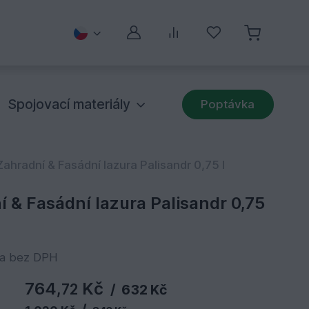
Můj účet
Porovnávání
Oblíbené
Spojovací materiály
Poptávka
ahradní & Fasádní lazura Palisandr 0,75 l
 & Fasádní lazura Palisandr 0,75
na bez DPH
764,
Kč
72
/
632 Kč