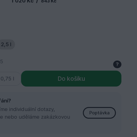
/
1 020 Kč
843 Kč
2,5 l
75
?
Do košíku
řání?
e individuální dotazy,
Poptávka
e nebo uděláme zakázkovou