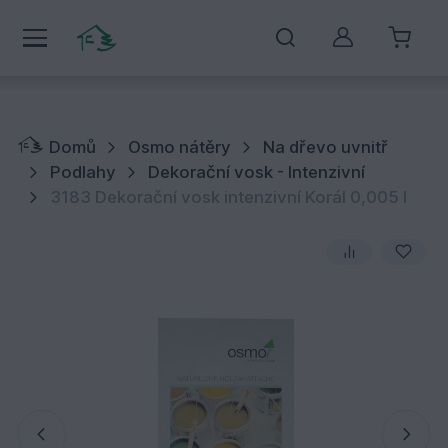
Můj účet
Domů
Osmo nátěry
Na dřevo uvnitř
Podlahy
Dekorační vosk - Intenzivní
3183 Dekorační vosk intenzivní Korál 0,005 l