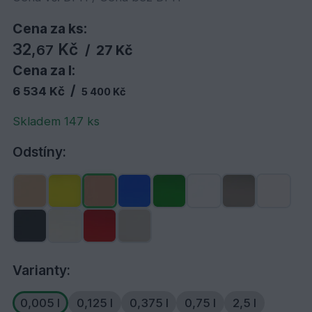
Cena za ks:
32,
Kč
67
/
27 Kč
Cena za l:
/
6 534 Kč
5 400 Kč
Skladem 147 ks
Odstíny:
Varianty:
0,005 l
0,125 l
0,375 l
0,75 l
2,5 l