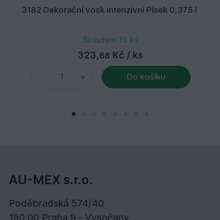
3182 Dekorační vosk intenzivní Písek 0,375 l
Skladem 19 ks
323,
Kč
/ ks
68
Do košíku
AU-MEX s.r.o.
Poděbradská 574/40
190 00 Praha 9 - Vysočany