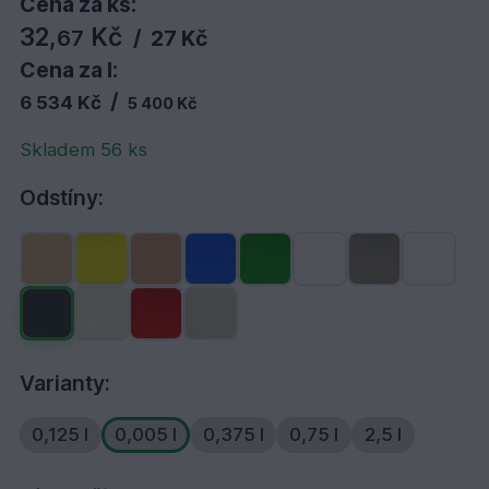
Cena za ks:
32,
Kč
67
/
27 Kč
Cena za l:
/
6 534 Kč
5 400 Kč
Skladem 56 ks
Odstíny:
Varianty:
0,125 l
0,005 l
0,375 l
0,75 l
2,5 l