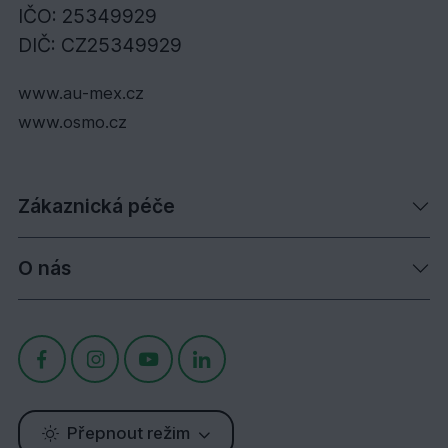
IČO: 25349929
DIČ: CZ25349929
www.au-mex.cz
www.osmo.cz
Zákaznická péče
O nás
Přepnout režim