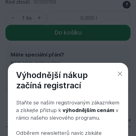
Kód zboží:
10300189
?
ks
Do košíku
Máte speciální přání?
Rádi Vám zodpovíme
individuální dotazy, odborně
Poptávka
Výhodnější nákup
poradíme nebo uděláme
začíná registrací
zakázkovou kalkulaci.
Staňte se naším registrovaným zákazníkem
3169 Dekorační vosk intenzivní černá 0,005 l
a získejte přístup k
výhodnějším cenám
v
32,
Kč
67
rámci našeho slevového programu.
Popis
Varianty
Parametry
Příslušen
Odběrem newsletterů navíc získáte