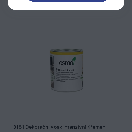
3181 Dekorační vosk intenzivní Křemen