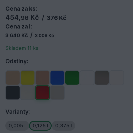
Cena za ks:
454,
Kč
96
/
376 Kč
Cena za l:
/
3 640 Kč
3 008 Kč
Skladem 11 ks
Odstíny:
Varianty:
0,005 l
0,125 l
0,375 l