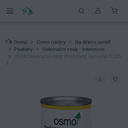
Můj účet
Domů
Osmo nátěry
Na dřevo uvnitř
Podlahy
Dekorační vosk - Intenzivní
3104 Dekorační vosk intenzivní, červená 0,125
l