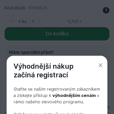
Kód zboží:
10100828
?
ks
Do košíku
Máte speciální přání?
Rádi Vám zodpovíme
Výhodnější nákup
individuální dotazy, odborně
Poptávka
poradíme nebo uděláme
začíná registrací
zakázkovou kalkulaci.
Staňte se naším registrovaným zákazníkem
3104 Dekorační vosk intenzivní, červená 0,125 
a získejte přístup k
výhodnějším cenám
v
454,
Kč
rámci našeho slevového programu.
96
Popis
Varianty
Parametry
Příslušen