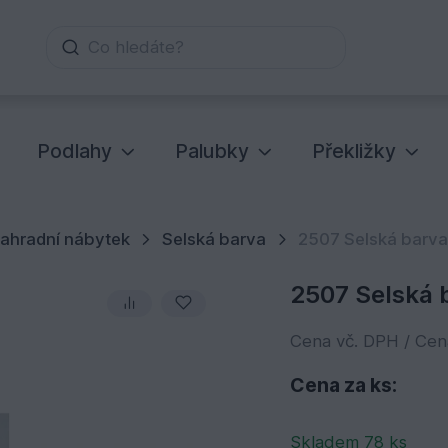
Co hledáte?
Podlahy
Palubky
Překližky
ahradní nábytek
Selská barva
2507 Selská barva
2507 Selská b
Cena vč. DPH / Ce
Cena za ks:
Skladem 78 ks