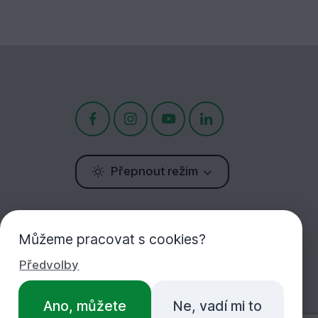
Přepnout režim
Potřebujete poradit?
Jsme tu pro Vás!
Můžeme pracovat s cookies?
Předvolby
+420 283 933 452
Ano, můžete
Ne, vadí mi to
PO-PÁ 7:00-16:30