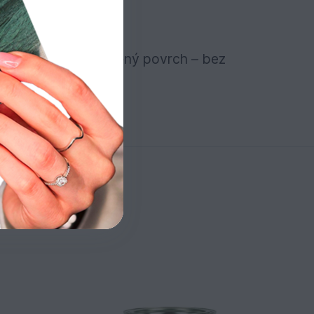
adní nábytek
eden nátěr na očištěný povrch – bez