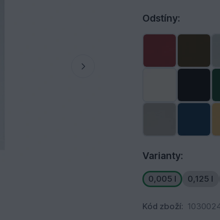
Odstíny:
Varianty:
0,005 l
0,125 l
Kód zboží:
103002