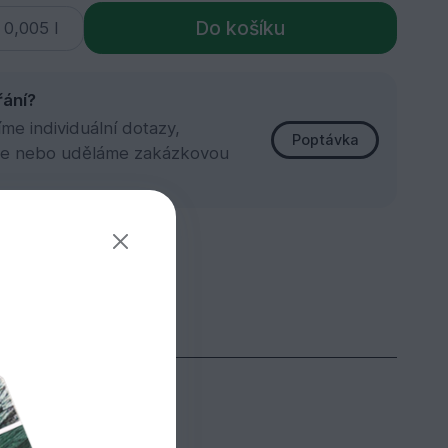
Do košíku
řání?
e individuální dotazy,
Poptávka
e nebo uděláme zakázkovou