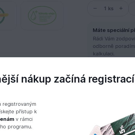
ks
Máte speciální p
Rádi Vám zodpovím
odborně poradím
kalkulaci.
jší nákup začíná registrací
umenty
Videa
m registrovaným
skejte přístup k
cenám
v rámci
livost – pro všechny povětrnostní podmínky!
ého programu.