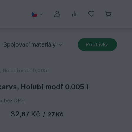
Můj účet
Porovnávání
Oblíbené
Spojovací materiály
Poptávka
, Holubí modř 0,005 l
arva, Holubí modř 0,005 l
na bez DPH
32,
Kč
67
/
27 Kč