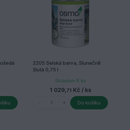
nošedá
2205 Selská barva, Slunečně
26
žlutá 0,75 l
hn
Skladem 8 ks
1 029,
Kč
/ ks
71
ošíku
Do košíku