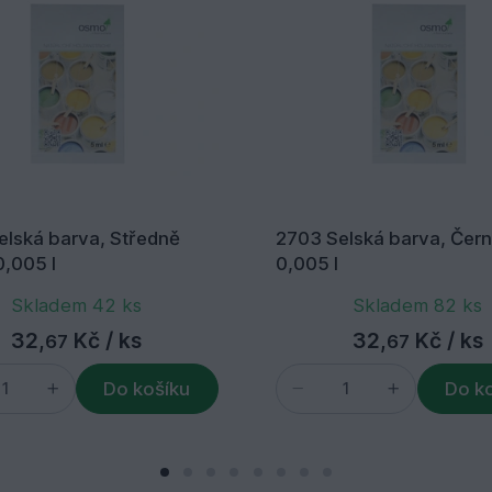
elská barva, Středně
2703 Selská barva, Čer
,005 l
0,005 l
Skladem 42 ks
Skladem 82 ks
32,
Kč
/ ks
32,
Kč
/ ks
67
67
Do košíku
Do k