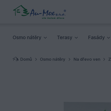
Osmo nátěry
Terasy
Fasády
Domů
Osmo nátěry
Na dřevo ven
Z