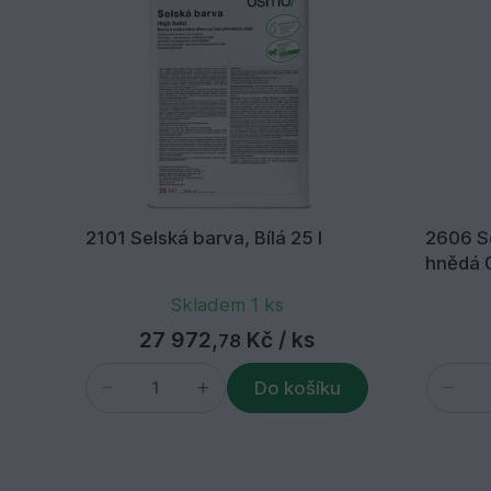
2101 Selská barva, Bílá 25 l
2606 S
hnědá 0
Skladem 1 ks
27 972,
Kč
/ ks
78
Do košíku