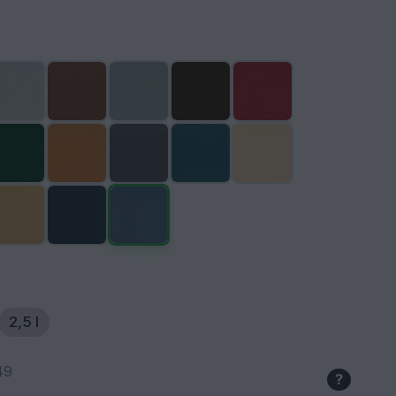
2,5 l
49
?