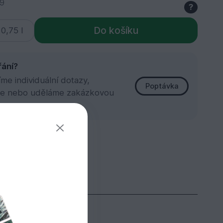
9
?
Do košíku
řání?
e individuální dotazy,
Poptávka
e nebo uděláme zakázkovou