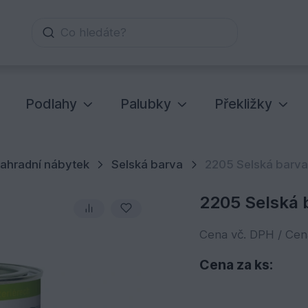
Co hledáte?
Podlahy
Palubky
Překližky
ahradní nábytek
Selská barva
2205 Selská barva,
2205 Selská b
Cena vč. DPH / Ce
Cena za ks: