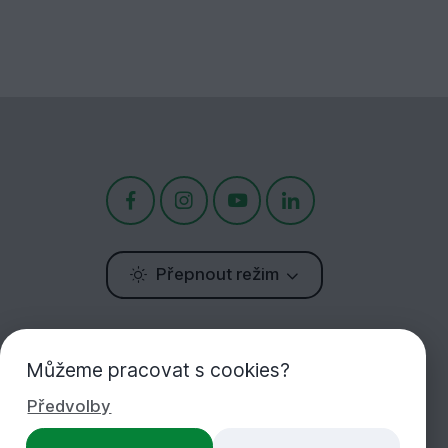
Přepnout režim
Potřebujete poradit?
Jsme tu pro Vás!
Můžeme pracovat s cookies?
Předvolby
+420 283 933 452