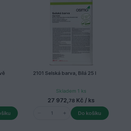
vě
2101 Selská barva, Bílá 25 l
27
0,
Skladem 1 ks
27 972,
Kč
/ ks
78
ošíku
Do košíku