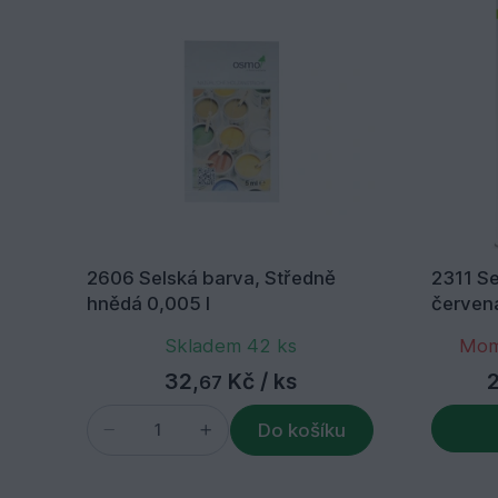
2606 Selská barva, Středně
2311 S
hnědá 0,005 l
červená
Skladem 42 ks
Mom
32,
Kč
/ ks
67
Do košíku