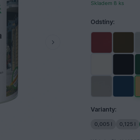
Skladem 8 ks
Odstíny:
Varianty:
0,005 l
0,125 l