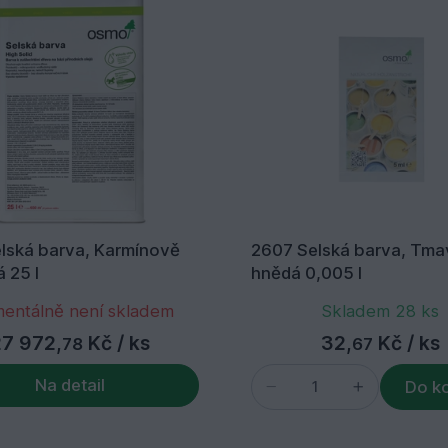
elská barva, Karmínově
2607 Selská barva, Tma
 25 l
hnědá 0,005 l
entálně není skladem
Skladem 28 ks
27 972,
Kč
/ ks
32,
Kč
/ ks
78
67
Na detail
Do k