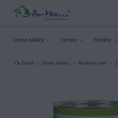
Osmo nátěry
Terasy
Fasády
Domů
Osmo nátěry
Na dřevo ven
Z