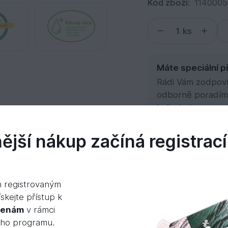
Kód zboží:
1140005
ks
Máte speciální p
Rádi Vám zodpovím
odborně poradím
kalkulaci.
jší nákup začíná registrací
l
m registrovaným
umenty
Videa
skejte přístup k
cenám
v rámci
ého programu.