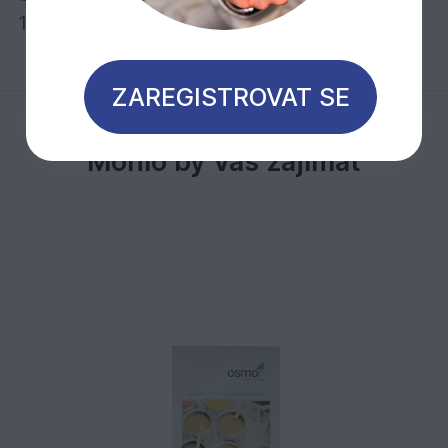
1 litr stačí při jednom nátěru na cca 26 m2
ZAREGISTROVAT SE
Mohlo by Vás zajímat