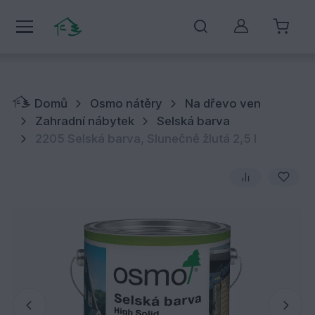
Můj účet
Domů
Osmo nátěry
Na dřevo ven
Zahradní nábytek
Selská barva
2205 Selská barva, Slunečně žlutá 2,5 l