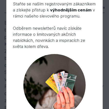
3 110,
Kč
91
Staňte se naším registrovaným zákazníkem
Popis
Varianty
Parametry
Dokumen
a získejte přístup k
výhodnějším cenám
v
rámci našeho slevového programu.
Barevná různorodost a nepřekonatelná
Odběrem newsletterů navíc získáte
trvanlivost – pro všechny povětrnostní
informace o limitovaných akčních
podmínky!
nabídkách, novinkách a inspiracích ze
Krycí, polomatná, k použití venku
světa kolem dřeva.
Zvláště se doporučuje na dřevěné fasády,
balkóny, okna, zahradní a prázdninové
domky, zahradní nábytek
Selská barva je odolná vůči povětrnostním
vlivům a robustní vůči malému poškození.
Počet nátěrů: U dřeva bez povrchové úpravy
dva nátěry, v případě renovace stačí
zpravidla jeden nátěr na očištěný povrch –
bez obrušování!