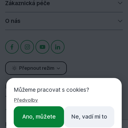
Zákaznická péče
O nás
Přepnout režim
Potřebujete poradit?
Můžeme pracovat s cookies?
Jsme tu pro Vás!
Předvolby
+420 283 933 452
Ano, můžete
Ne, vadí mi to
PO-PÁ 7:00-16:30