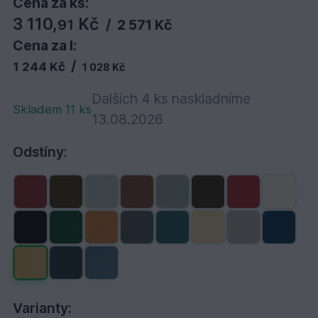
Cena za ks:
3 110,
Kč
91
/
2 571 Kč
Cena za l:
/
1 244 Kč
1 028 Kč
Dalších 4 ks naskladníme
Skladem 11 ks
13.08.2026
Odstíny:
Varianty: