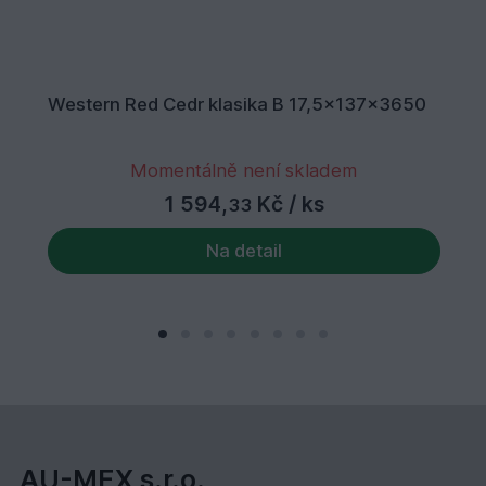
Western Red Cedr klasika B 17,5x137x3650
Momentálně není skladem
1 594,
Kč
/ ks
33
Na detail
AU-MEX s.r.o.