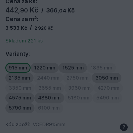
Cena za ks:
442,
Kč
90
/
366,
Kč
04
Cena za m²:
/
3 533 Kč
2 920 Kč
Skladem 221 ks
Varianty:
915 mm
1220 mm
1525 mm
1835 mm
2135 mm
2440 mm
2750 mm
3050 mm
3350 mm
3655 mm
3960 mm
4270 mm
4575 mm
4880 mm
5180 mm
5490 mm
5790 mm
6100 mm
Kód zboží:
VCEDR915mm
?