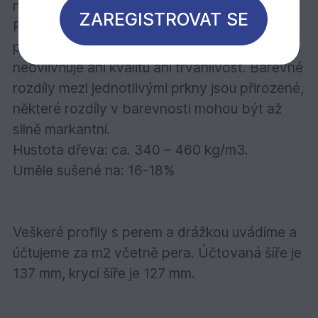
nekorodující připevňovací prostředky.
ZAREGISTROVAT SE
Přirozené světlé zešednutí po téměř
půlročním vystavení povětrnosti je normální a
neovlivňuje ani kvalitu ani trvanlivost. Barevné
rozdíly mezi jednotlivými prkny jsou přirozené,
některé rozdíly v barevnosti mohou být až
silně markantní.
Hustota dřeva: ca. 340 – 460 kg/m3.
Uměle sušené na: 16-18%
Veškeré profily s perem a drážkou uvádíme a
účtujeme za m2 včetně pera. Účtovaná šíře je
137 mm, krycí šíře je 127 mm.