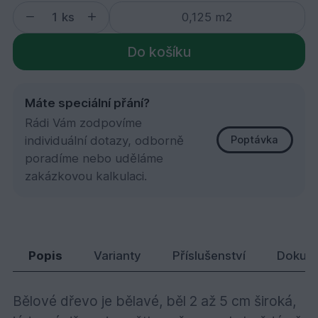
ks
Do košíku
Máte speciální přání?
Rádi Vám zodpovíme
individuální dotazy, odborně
Poptávka
poradíme nebo uděláme
zakázkovou kalkulaci.
Western Red Cedr klasika A/B 17,5x137x0915
442,
Kč
90
Popis
Varianty
Příslušenství
Dokum
Bělové dřevo je bělavé, běl 2 až 5 cm široká,