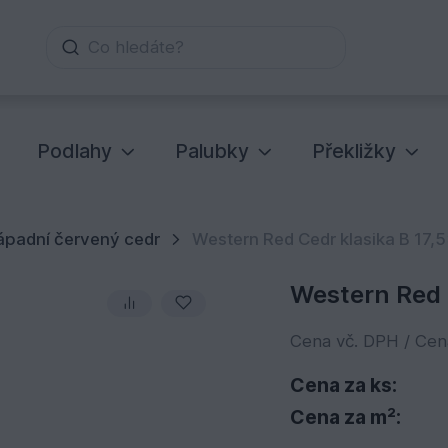
Co hledáte?
Podlahy
Palubky
Překližky
ápadní červený cedr
Western Red Cedr klasika B 17
Western Red 
Cena vč. DPH / Ce
Cena za ks:
Cena za m²: