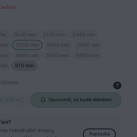
kladem
mm
1830 mm
2130 mm
2440 mm
 mm
3350 mm
3650 mm
3980 mm
 mm
4880 mm
5180 mm
5490 mm
 mm
910 mm
3350mm
?
Upozornit, až bude skladem
řání?
e individuální dotazy,
Poptávka