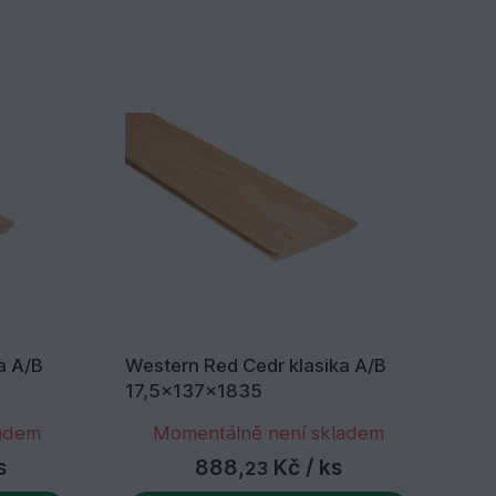
a A/B
Western Red Cedr klasika A/B
We
17,5x137x1835
17
ladem
Momentálně není skladem
s
888,
Kč
/ ks
23