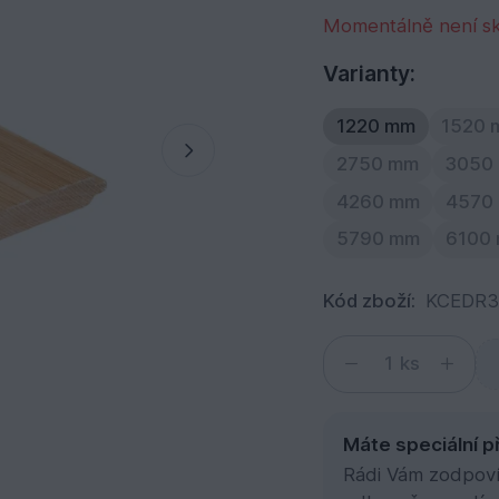
Momentálně není s
Varianty:
1220 mm
1520 
2750 mm
3050
4260 mm
4570
5790 mm
6100
Kód zboží:
KCEDR
ks
Máte speciální p
Rádi Vám zodpovím