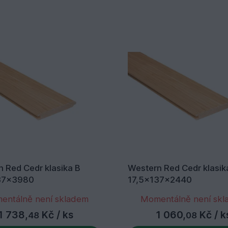
 Red Cedr klasika B
Western Red Cedr klasik
37x3980
17,5x137x2440
entálně není skladem
Momentálně není sk
1 738,
Kč
/ ks
1 060,
Kč
/ k
48
08