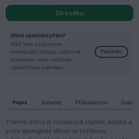
Do košíku
Máte speciální přání?
Rádi Vám zodpovíme
individuální dotazy, odborně
Poptávka
poradíme nebo uděláme
zakázkovou kalkulaci.
Thermo borovice, Rhombus Clip 20x92x2400
237,
Kč
78
Popis
Varianty
Příslušenství
Dokum
Thermo dřevo je rozměrově stabilní, odolné a
zcela ekologické dřevo se zvýšenou