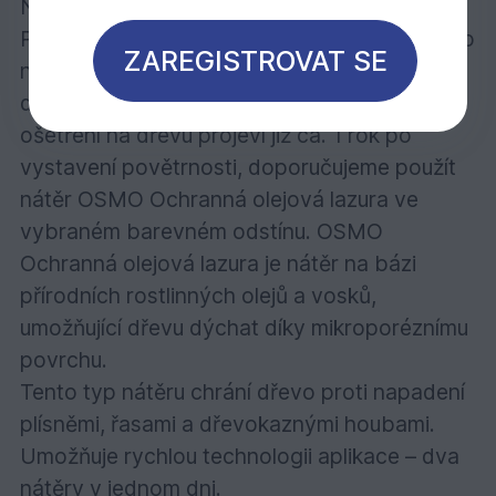
Nátěr a barva
Pokud se rozhodnete tepelně upravené dřevo
ZAREGISTROVAT SE
na fasádě ošetřit nátěrem, aby jste zachovali
dřevo bez typické šedé patiny, která se bez
ošetření na dřevu projeví již ca. 1 rok po
vystavení povětrnosti, doporučujeme použít
nátěr OSMO Ochranná olejová lazura ve
vybraném barevném odstínu. OSMO
Ochranná olejová lazura je nátěr na bázi
přírodních rostlinných olejů a vosků,
umožňující dřevu dýchat díky mikroporéznímu
povrchu.
Tento typ nátěru chrání dřevo proti napadení
plísněmi, řasami a dřevokaznými houbami.
Umožňuje rychlou technologii aplikace – dva
nátěry v jednom dni.