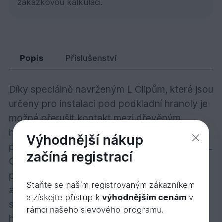
zakázkovou kalkulaci.
Clip L pod hranol k Rhombus profilu
11,
Kč
50
Popis
Příslušenství
Díky speciálně navrženým L Clipům, které jsou
určeny pro instalaci pod podkladní hranoly je
možné přerušit kontakt mezi dřevěným
hranolem a fasádní stěnou a umožnit tak
Výhodnější nákup
plynulé proudění vzduchu a vlhkosti. Systém L
začíná registrací
Clip proto chrání veškeré dřevěné prvky i
plochu pod podkladním roštem a zabraňuje
Staňte se naším registrovaným zákazníkem
akumulaci vody. Dřevěné obložení se tak
a získejte přístup k
výhodnějším cenám
v
stává mnohem trvalejší a z dlouhodobého
rámci našeho slevového programu.
hlediska funkční. Díky této vlastnosti, která