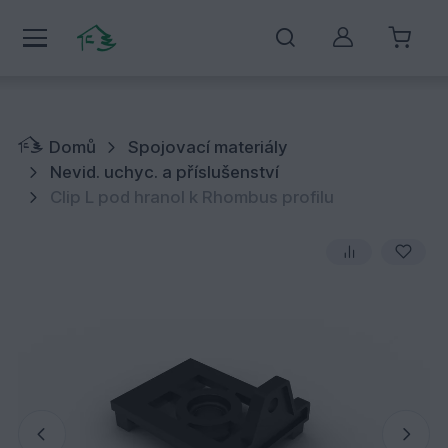
Můj účet
Domů
Spojovací materiály
Nevid. uchyc. a příslušenství
Clip L pod hranol k Rhombus profilu