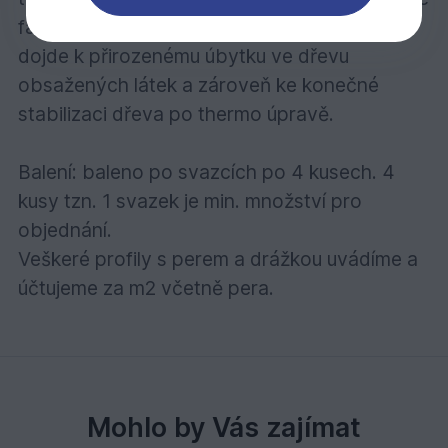
fasádních profilů.. Během těchto 3 měsíců
dojde k přirozenému úbytku ve dřevu
obsažených látek a zároveň ke konečné
stabilizaci dřeva po thermo úpravě.
Balení: baleno po svazcích po 4 kusech. 4
kusy tzn. 1 svazek je min. množství pro
objednání.
Veškeré profily s perem a drážkou uvádíme a
účtujeme za m2 včetně pera.
Mohlo by Vás zajímat