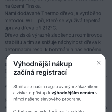
na území Finska.
Námi dodávané Thermo dřevo je vyráběno
metodou WTT při, které se využívá tepelná
úprava dřeva při 212°C.
Dřevo získá výrazně zlepšenou rozměrovou
stabilitu a tím se snižuje náchylnost dřeva k
deformacím resp. k bobtnání a následnému
smršťování dřeva. Rozměrové změny se
Výhodnější nákup
eliminují až o 60%.
začíná registrací
Dřevo vykazuje zvýšenou odolnost vůči
hnilobě a plísním a zároveň i zlepšené izolační
vlastnosti.
Staňte se naším registrovaným zákazníkem
a získejte přístup k
výhodnějším cenám
v
rámci našeho slevového programu.
Nátěr a barva
Pokud se rozhodnete tepelně upravené dřevo
Odběrem newsletterů navíc získáte