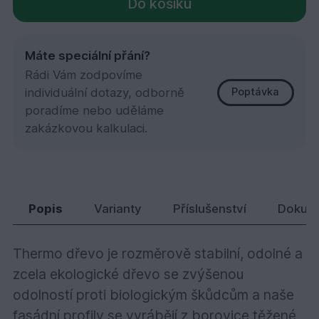
Do košíku
Máte speciální přání?
Rádi Vám zodpovíme
individuální dotazy, odborně
Poptávka
poradíme nebo uděláme
zakázkovou kalkulaci.
Thermo borovice, klasik 19x140x3600
640,
Kč
33
Popis
Varianty
Příslušenství
Dokum
Thermo dřevo je rozměrově stabilní, odolné a
zcela ekologické dřevo se zvýšenou
odolností proti biologickým škůdcům a naše
fasádní profily se vyrábějí z borovice těžené