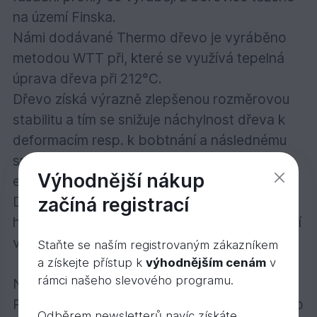
na území Finska.
Námi dodávané Thermo dřevo je vyráběno
metodou WTT při, které se využívá tepelná
úprava dřeva při 212°C.
Dřevo získá výrazně zlepšenou rozměrovou
stabilitu a tím se snižuje náchylnost dřeva k
deformacím resp. k bobtnání a následnému
smršťování dřeva. Rozměrové změny se
Výhodnější nákup
eliminují až o 60%.
začíná registrací
Dřevo vykazuje zvýšenou odolnost vůči
hnilobě a plísním a zároveň i zlepšené izolační
vlastnosti.
Staňte se naším registrovaným zákazníkem
a získejte přístup k
výhodnějším cenám
v
rámci našeho slevového programu.
Nátěr a barva
Pokud se rozhodnete tepelně upravené dřevo
Odběrem newsletterů navíc získáte