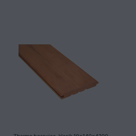
Thermo borovice, klasik 19x140x4200