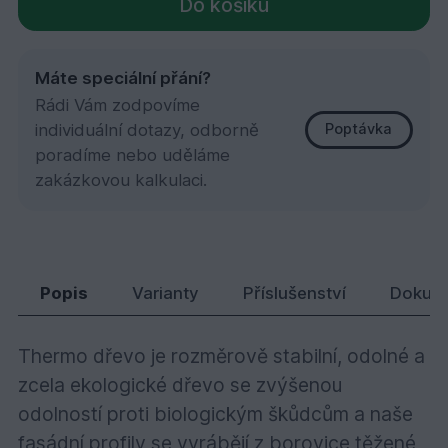
Do košíku
Máte speciální přání?
Rádi Vám zodpovíme
individuální dotazy, odborně
Poptávka
poradíme nebo uděláme
zakázkovou kalkulaci.
Thermo borovice, klasik 19x140x2700
480,
Kč
25
Popis
Varianty
Příslušenství
Dokum
Thermo dřevo je rozměrově stabilní, odolné a
zcela ekologické dřevo se zvýšenou
odolností proti biologickým škůdcům a naše
fasádní profily se vyrábějí z borovice těžené