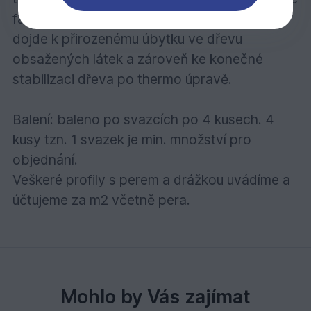
fasádních profilů.. Během těchto 3 měsíců
dojde k přirozenému úbytku ve dřevu
obsažených látek a zároveň ke konečné
stabilizaci dřeva po thermo úpravě.
Balení: baleno po svazcích po 4 kusech. 4
kusy tzn. 1 svazek je min. množství pro
objednání.
Veškeré profily s perem a drážkou uvádíme a
účtujeme za m2 včetně pera.
Mohlo by Vás zajímat