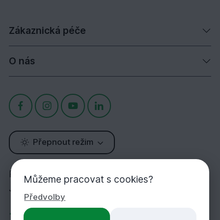
Zákaznická péče
O nás
Přepnout režim
Potřebujete poradit?
Můžeme pracovat s cookies?
Jsme tu pro Vás!
Předvolby
+420 283 933 452