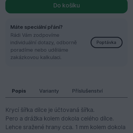
Do košíku
Máte speciální přání?
Rádi Vám zodpovíme
individuální dotazy, odborně
Poptávka
poradíme nebo uděláme
zakázkovou kalkulaci.
Teak podl. 4PD 15x120x800
2 426,
Kč
05
Popis
Varianty
Příslušenství
Krycí šířka dílce je účtovaná šířka.
Pero a drážka kolem dokola celého dílce.
Lehce sražené hrany cca. 1 mm kolem dokola