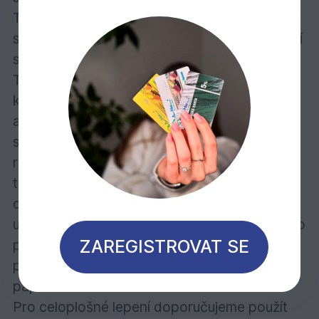
Teak má na rozdíl od barmského teaku živější
strukturu, širší škálu barevnosti a různorodější
strukturu.
Teak má hustotu po vysušení od 610 do 690
kg/m3, průměrně 640 kg/m3. Suší se pomalu
a při použití má dobrou stabilitu. Teak má
střední pevnost v ohybu, nízkou tuhost a
rázovou houževnatost, vysokou pevnost v
tlaku a je středně vhodný k ohýbání. Lze jej
dobře opracovávat. Podlahové dílce jsou
určeny pro pokládku celoplošným lepením. Po
ZAREGISTROVAT SE
pokládce je nutné provést celoplošné
přebroušení povrchu zrnitostí brusného
papíru 150.
Pro celoplošné lepení doporučujeme použít