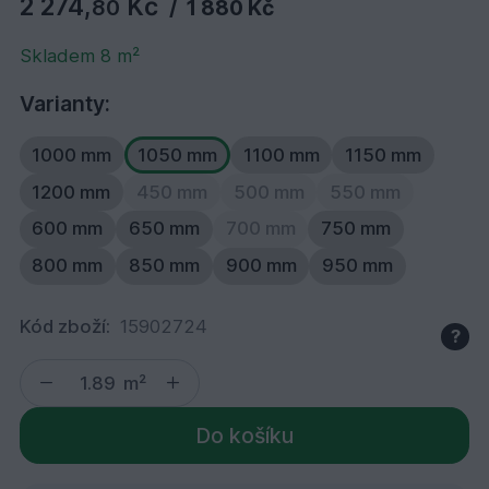
2 274,
Kč
80
/
1 880 Kč
Skladem 8 m²
Varianty:
1000 mm
1050 mm
1100 mm
1150 mm
1200 mm
450 mm
500 mm
550 mm
600 mm
650 mm
700 mm
750 mm
800 mm
850 mm
900 mm
950 mm
Kód zboží:
15902724
?
m²
Do košíku