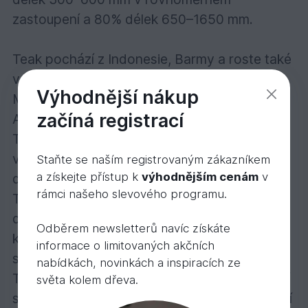
zastoupení a 80% délek 650–1650 mm.
Teak pochází z Indonesie, Barmy a roste také
v Indii, Thajsku... Rozšířil se částečně také do
Výhodnější nákup
Malajsie, na Borneo, Filipíny, do tropické
začíná registrací
Afriky a Střední Ameriky. Teaková podlaha z
Teaku jávského je dobrou volbou pro
všechny, kteří preferují odolné exotické
Staňte se naším registrovaným zákazníkem
a získejte přístup k
výhodnějším cenám
v
dřevo.
rámci našeho slevového programu.
Teak má úzké, světle žlutohnědé bělové
dřevo a tmavé zlatohnědé jádrové dřevo,
Odběrem newsletterů navíc získáte
které na vzduchu na povrchu tmavne na
informace o limitovaných akčních
středně nebo tmavě hnědé.
nabídkách, novinkách a inspiracích ze
Teak má na rozdíl od barmského teaku živější
světa kolem dřeva.
strukturu, širší škálu barevnosti a různorodější