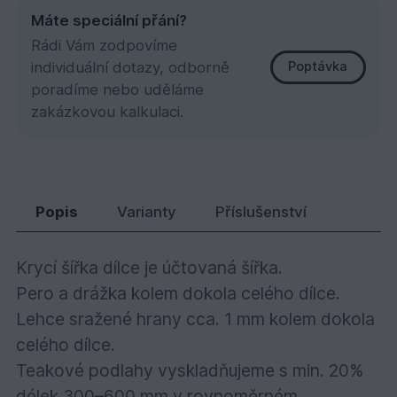
Máte speciální přání?
Rádi Vám zodpovíme
individuální dotazy, odborně
Poptávka
poradíme nebo uděláme
zakázkovou kalkulaci.
Teak podl. 4PD 15x90x1050
2 274,
Kč
80
Popis
Varianty
Příslušenství
Krycí šířka dílce je účtovaná šířka.
Pero a drážka kolem dokola celého dílce.
Lehce sražené hrany cca. 1 mm kolem dokola
celého dílce.
Teakové podlahy vyskladňujeme s min. 20%
délek 300–600 mm v rovnoměrném