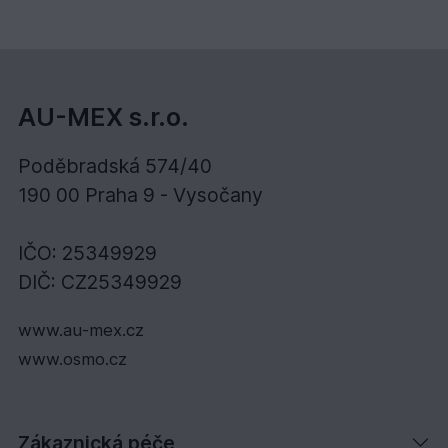
AU-MEX s.r.o.
Poděbradská 574/40
190 00 Praha 9 - Vysočany
IČO: 25349929
DIČ: CZ25349929
www.au-mex.cz
www.osmo.cz
Zákaznická péče