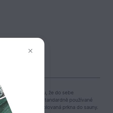
Toto dřevo díky tomu, že do sebe
ení a stavbu sauny. Standardně používané
ad je vhodné zvolit hoblovaná prkna do sauny.