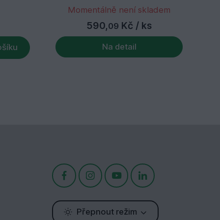
Momentálně není skladem
590,
Kč
/ ks
09
Na detail
ošíku
Přepnout režim