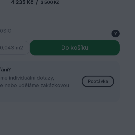
/
4 235 Kč
3 500 Kč
00SIO
?
Do košíku
řání?
e individuální dotazy,
Poptávka
e nebo uděláme zakázkovou