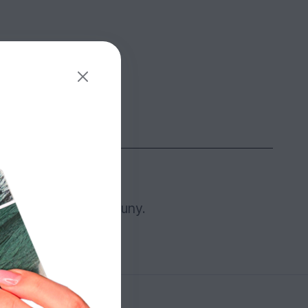
nitřního prostoru sauny.