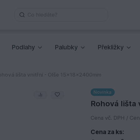
Co hledáte?
Podlahy
Palubky
Překližky
ohová lišta vnitřní - Olše 15x18x2400mm
Novinka
Rohová lišta
Cena vč. DPH / Ce
Cena za ks: