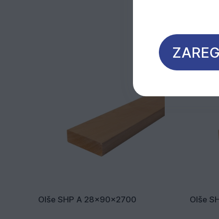
ZAREG
Olše SHP A 28x90x2700
Olše S