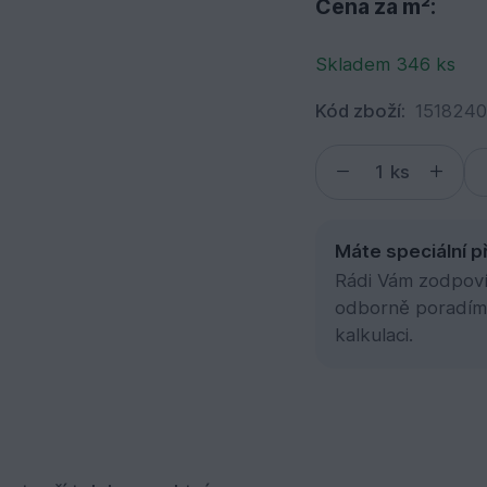
Cena za m²:
Skladem 346 ks
Kód zboží:
151824
ks
Máte speciální p
Rádi Vám zodpovím
odborně poradím
kalkulaci.