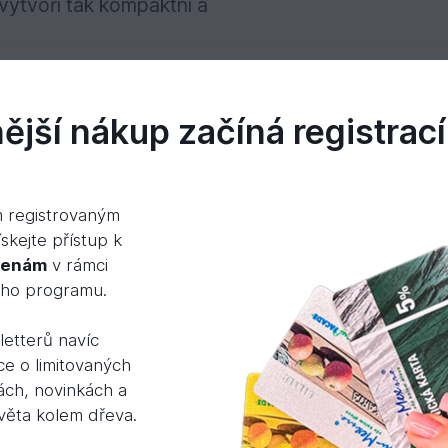
vytvoří tak kompaktní a
jší nákup začíná registrací
0mm
m registrovaným
skejte přístup k
cenám
v rámci
kvalitě A s jednou pohledovou stranou.
ého programu.
hů saun a vytvoří tak kompaktní a ucelený vzhled v
etterů navíc
ce o limitovaných
ách, novinkách a
světa kolem dřeva.