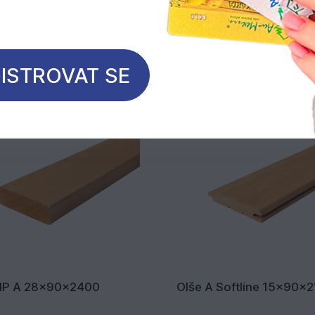
Mohlo by Vás zajímat
ISTROVAT SE
HP A 28x90x2400
Olše A Softline 15x90x