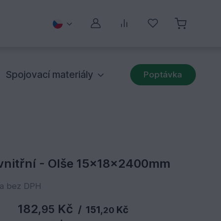
Můj účet
Porovnávání
Oblíbené
Spojovací materiály
Poptávka
 vnitřní - Olše 15x18x2400mm
na bez DPH
182,
Kč
95
/
151,
Kč
20