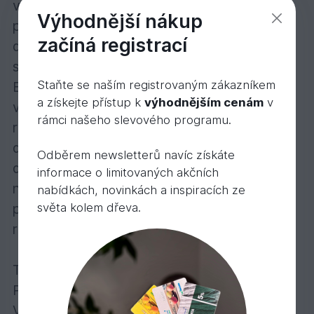
vrstva z husté a stabilní dřeviny HEVEA, má
Výhodnější nákup
podobnou hustotu jako nášlapná vrstva z
začíná registrací
dubu a to zajišťuje po pokládce maximální
stabilitu podlahy. Dřevěné povrchy podlah
Staňte se naším registrovaným zákazníkem
EKOWOOD jsou chráněny OSMO Tvrdým
a získejte přístup k
výhodnějším cenám
v
voskovým olejem, který díky své jedinečné
rámci našeho slevového programu.
receptuře založené na používání čistě
dorůstajících surovin olejů a vosků zajišťuje
Odběrem newsletterů navíc získáte
dokonalou optiku, vysokou odolnost a
informace o limitovaných akčních
naprostou nezávadnost. Celá skladba
nabídkách, novinkách a inspiracích ze
světa kolem dřeva.
podlahy je spojení přírodních surovin: dřevo,
rostinné oleje a rostlinné vosky.
Třídění: Classic
Povrch: kartáčovaný
Vzor: 1 pásový