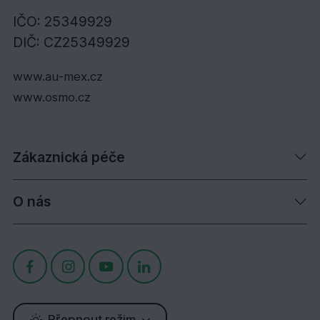
IČO: 25349929
DIČ: CZ25349929
www.au-mex.cz
www.osmo.cz
Zákaznická péče
O nás
Přepnout režim