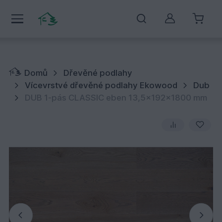
Můj účet
Domů
Dřevěné podlahy
Vícevrstvé dřevěné podlahy Ekowood
Dub
DUB 1-pás CLASSIC eben 13,5x192x1800 mm