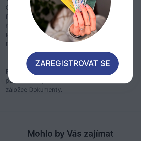
Odstín: eben
Provedení: lehce sražené podélné i příčné
hrany 4V
Povrchová úprava: Osmo Tvrdý voskový olej
Balení: obsahuje 2,074 m2
ZAREGISTROVAT SE
Poznámka: Bližší informace o technických
parametrech, balení a montáži naleznete v
záložce Dokumenty.
Mohlo by Vás zajímat