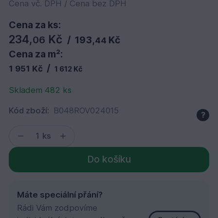
Cena vč. DPH / Cena bez DPH
Cena za ks:
234,
Kč
06
/
193,
Kč
44
Cena za m²:
/
1 951 Kč
1 612 Kč
Skladem 482 ks
Kód zboží:
B048ROV024015
?
ks
Do košíku
Máte speciální přání?
Rádi Vám zodpovíme