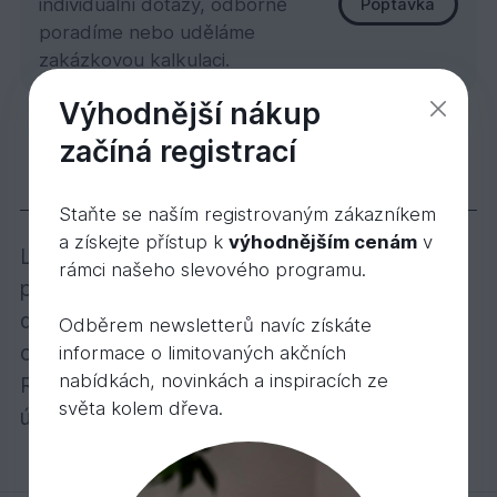
individuální dotazy, odborně
Poptávka
poradíme nebo uděláme
zakázkovou kalkulaci.
Výhodnější nákup
Lišta dub/dýha, Eben 13x50x2400
začíná registrací
234,
Kč
06
Popis
Staňte se naším registrovaným zákazníkem
a získejte přístup k
výhodnějším cenám
v
Lišta je vyrobena na nosném materiálu z
rámci našeho slevového programu.
překližky s pravou dřevěnou dýhou z dubu a
dále je barevně upravena tak, aby její odstín
Odběrem newsletterů navíc získáte
odpovídal dřevěné podlaze EKOWOOD.
informace o limitovaných akčních
nabídkách, novinkách a inspiracích ze
Rozměr lišty je 13x50x2400 mm. Povrchová
světa kolem dřeva.
úprava - matně lakovaná s optikou oleje.