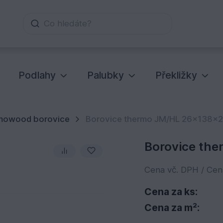
Co hledáte?
Podlahy
Palubky
Překližky
mowood borovice
Borovice thermo JM/HL 26x138x
Borovice th
Cena vč. DPH / Ce
Cena za ks:
Cena za m²: