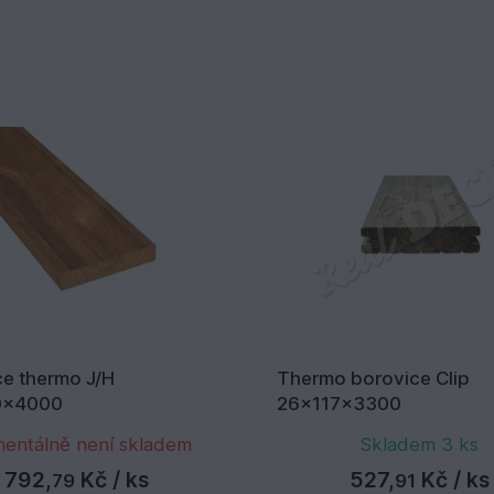
ce thermo J/H
Thermo borovice Clip
0x4000
26x117x3300
entálně není skladem
Skladem 3 ks
792,
Kč
/ ks
527,
Kč
/ ks
79
91