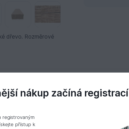
cké dřevo. Rozměrové
jší nákup začíná registrací
idea
m registrovaným
cké dřevo
skejte přístup k