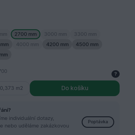
 mm
2700 mm
3000 mm
3300 mm
 mm
4000 mm
4200 mm
4500 mm
 mm
700
?
Do košíku
řání?
e individuální dotazy,
Poptávka
e nebo uděláme zakázkovou