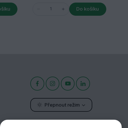
ošíku
Do košíku
Přepnout režim
Potřebujete poradit?