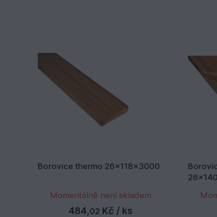
Borovice thermo 26x118x3000
Borovi
26x14
Momentálně není skladem
Mom
484,
Kč
/ ks
02