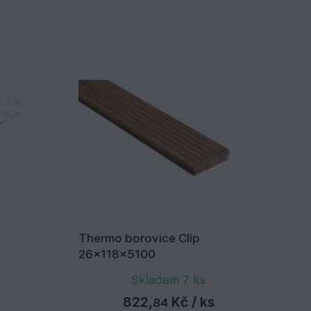
Thermo borovice Clip
Bo
26x118x5100
26
Skladem 7 ks
822,
Kč
/ ks
84