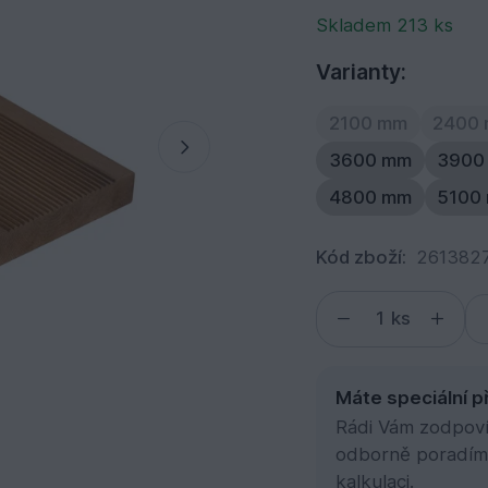
Skladem 213 ks
Varianty:
2100 mm
2400
3600 mm
3900
4800 mm
5100
Kód zboží:
261382
ks
Máte speciální p
Rádi Vám zodpovím
odborně poradím
kalkulaci.