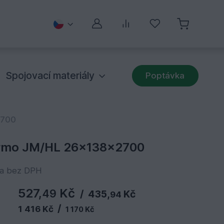
Můj účet
Porovnávání
Oblíbené
Spojovací materiály
Poptávka
2700
ermo JM/HL 26x138x2700
na bez DPH
527,
Kč
49
/
435,
Kč
94
/
1 416 Kč
1 170 Kč