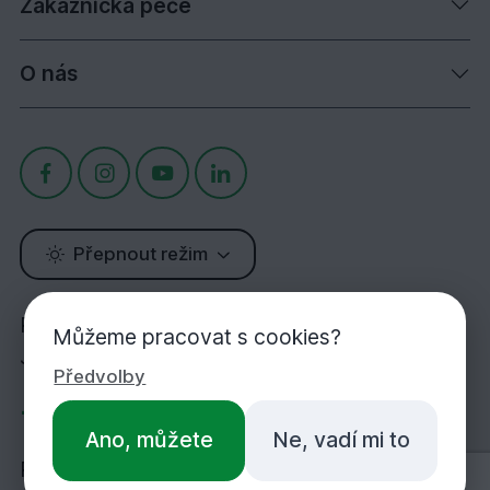
Zákaznická péče
O nás
Přepnout režim
Potřebujete poradit?
Můžeme pracovat s cookies?
Jsme tu pro Vás!
Předvolby
+420 283 933 452
Ano, můžete
Ne, vadí mi to
PO-PÁ 7:00-16:30