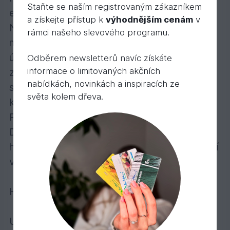
Staňte se naším registrovaným zákazníkem
ekologické dřevo
a získejte přístup k
výhodnějším cenám
v
Námi dodávané Thermo dřevo je vyráběno
rámci našeho slevového programu.
metodou WTT při, které se využívá tepelná
úprava dřeva při 212°C. Dřevo získá výrazně
Odběrem newsletterů navíc získáte
informace o limitovaných akčních
zlepšenou rozměrovou stabilitu a tím se
nabídkách, novinkách a inspiracích ze
snižuje náchylnost dřeva k deformacím resp.
světa kolem dřeva.
k bobtnání a následnému smršťování dřeva.
Rozměrové změny se eliminují až o 60%.
Dřevo vykazuje zvýšenou odolnost vůči
hnilobě a plísním a zároveň i zlepšené izolační
vlastnosti.
Hustota dřeva: ca. 450 kg/m3
Uměle sušené na: 16-18%