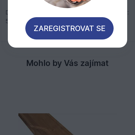
Doporučené dilatace mezi prkny při pokládce:
5 – 7 mm
ZAREGISTROVAT SE
Mohlo by Vás zajímat