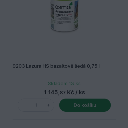
9203 Lazura HS bazaltově šedá 0,75 l
Skladem 13 ks
1 145,
Kč
/ ks
87
Do košíku