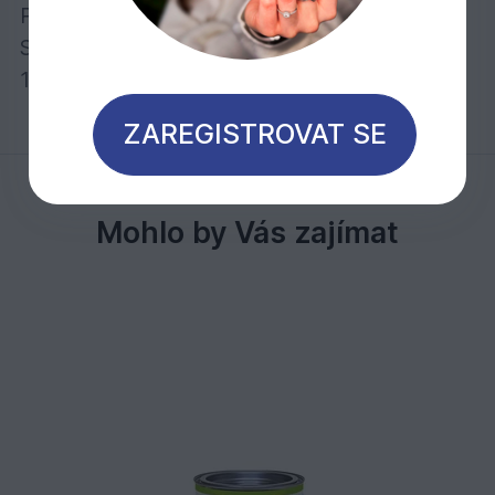
Počet nátěrů:
Stačí jeden nátěr!
1 litr stačí při jednom nátěru na cca 26 m2
ZAREGISTROVAT SE
Mohlo by Vás zajímat