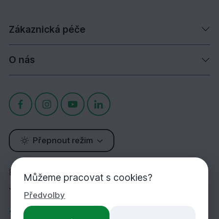
Zákaznická péče
O nás
Přepnout režim
Potřebujete poradit?
Můžeme pracovat s cookies?
Jsme tu pro Vás!
Předvolby
+420 283 933 452