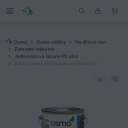
Můj účet
Domů
Osmo nátěry
Na dřevo ven
Zahradní nábytek
Jednorázová lazura HS plus
9203 Lazura HS bazaltově šedá 2,5 l