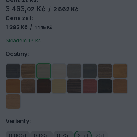
3 463,
Kč
02
/
2 862 Kč
Cena za l:
/
1 385 Kč
1 145 Kč
Skladem 13 ks
Odstíny:
Varianty:
0,005 l
0,125 l
0,75 l
2,5 l
25 l