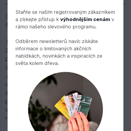
Staňte se naším registrovaným zákazníkem
Dvojí úspora díky vysokému podílu oleje –
a získejte přístup k
výhodnějším cenám
v
šetří čas a peníze!
rámci našeho slevového programu.
Odběrem newsletterů navíc získáte
Transparentní, polomatná, k použití venku.
informace o limitovaných akčních
Zvláště se doporučuje na fasády, balkóny,
nabídkách, novinkách a inspiracích ze
přístřešky, zahradní domky, pohledové
světa kolem dřeva.
zábrany, ploty…
Jednorázová lazura HS PLUS vyhladí povrch
dřeva, neodprýskává, nepraská a neodlupuje
se. Nátěr je trvanlivý, odolný vůči
povětrnostním vlivům a UV záření, odpuzuje
vodu a reguluje vlhkost. Nenechá dřevo
nabobtnat.