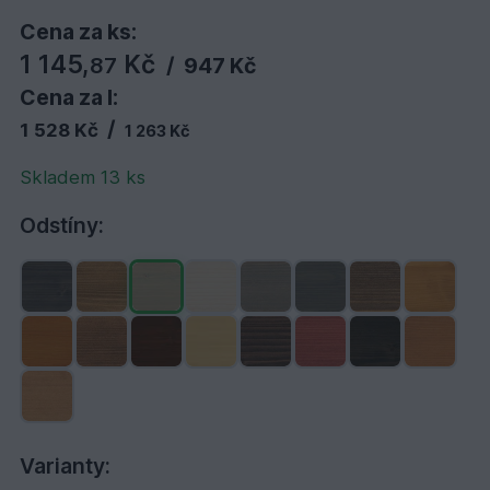
Cena za ks:
1 145,
Kč
87
/
947 Kč
Cena za l:
/
1 528 Kč
1 263 Kč
Skladem 13 ks
Odstíny:
Varianty: