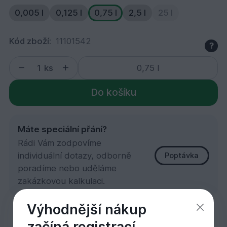
0,005 l
0,125 l
0,75 l
2,5 l
25 l
Kód zboží:
11101542
?
ks
Do košíku
Máte speciální přání?
Rádi Vám zodpovíme
individuální dotazy, odborně
Poptávka
poradíme nebo uděláme
zakázkovou kalkulaci.
Výhodnější nákup
9203 Lazura HS bazaltově šedá 0,75 l
začíná registrací