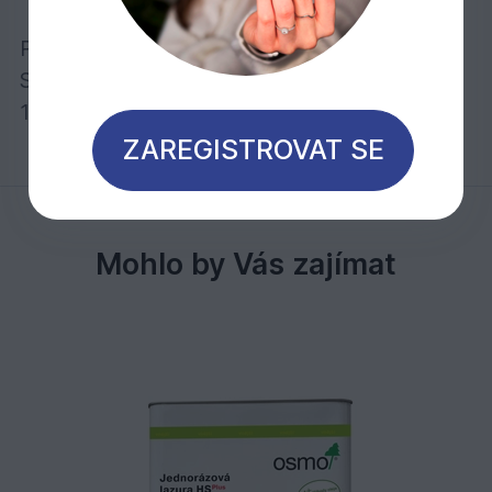
Počet nátěrů:
Stačí jeden nátěr!
1 litr stačí při jednom nátěru na cca 26 m2
ZAREGISTROVAT SE
Mohlo by Vás zajímat