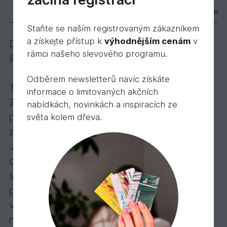
1 145,
Kč
87
Popis
Varianty
Parametry
Dokumen
Staňte se naším registrovaným zákazníkem
a získejte přístup k
výhodnějším cenám
v
Dvojí úspora díky vysokému podílu oleje –
rámci našeho slevového programu.
šetří čas a peníze!
Odběrem newsletterů navíc získáte
Transparentní, polomatná, k použití venku.
informace o limitovaných akčních
Zvláště se doporučuje na fasády, balkóny,
nabídkách, novinkách a inspiracích ze
přístřešky, zahradní domky, pohledové
světa kolem dřeva.
zábrany, ploty…
Jednorázová lazura HS PLUS vyhladí povrch
dřeva, neodprýskává, nepraská a neodlupuje
se. Nátěr je trvanlivý, odolný vůči
povětrnostním vlivům a UV záření, odpuzuje
vodu a reguluje vlhkost. Nenechá dřevo
nabobtnat.