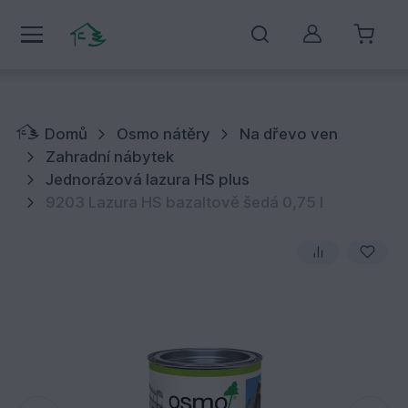
Můj účet
Domů
Osmo nátěry
Na dřevo ven
Zahradní nábytek
Jednorázová lazura HS plus
9203 Lazura HS bazaltově šedá 0,75 l