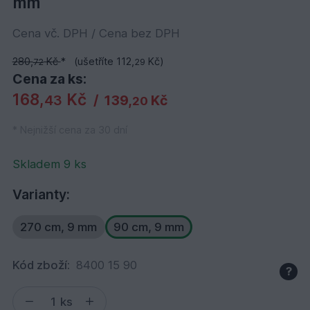
mm
Cena vč. DPH / Cena bez DPH
280,
Kč
*
(ušetříte 112,
Kč)
72
29
Cena za ks:
168,
Kč
43
/
139,
Kč
20
* Nejnižší cena za 30 dní
Skladem 9 ks
Varianty:
270 cm, 9 mm
90 cm, 9 mm
Kód zboží:
8400 15 90
?
ks