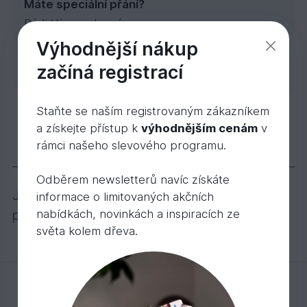
Máte speciální přání?
Rádi Vám zodpovíme
individuální dotazy, odborně
Poptávka
Výhodnější nákup
poradíme nebo uděláme
začíná registrací
zakázkovou kalkulaci.
Staňte se naším registrovaným zákazníkem
Vyrovnávací profil Javor nevrt. 90 cm, 8 mm
a získejte přístup k
výhodnějším cenám
v
153,
Kč
62
211,
Kč
60
rámci našeho slevového programu.
Popis
Varianty
Odběrem newsletterů navíc získáte
Jednodílné hliníkové profily pro dřevěné
informace o limitovaných akčních
nabídkách, novinkách a inspiracích ze
parkety.
světa kolem dřeva.