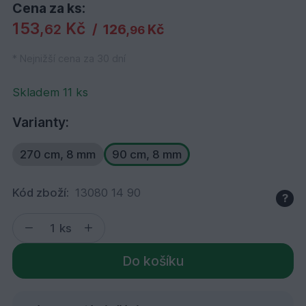
Cena za ks:
153,
Kč
62
/
126,
Kč
96
* Nejnižší cena za 30 dní
Skladem 11 ks
Varianty:
270 cm, 8 mm
90 cm, 8 mm
Kód zboží:
13080 14 90
?
ks
Do košíku