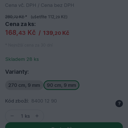
Cena vč. DPH / Cena bez DPH
280,
Kč
*
(ušetříte 112,
Kč)
72
29
Cena za ks:
168,
Kč
43
/
139,
Kč
20
* Nejnižší cena za 30 dní
Skladem 28 ks
Varianty:
270 cm, 9 mm
90 cm, 9 mm
Kód zboží:
8400 12 90
?
ks