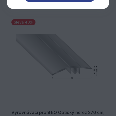
Sleva 40%
Vyrovnávací profil EO Optický nerez 270 cm,