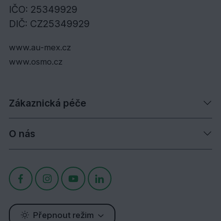
IČO: 25349929
DIČ: CZ25349929
www.au-mex.cz
www.osmo.cz
Zákaznická péče
O nás
Přepnout režim