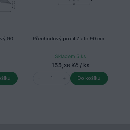
ový 90
Přechodový profil Zlato 90 cm
Vy
9 
Skladem 5 ks
155,
Kč
/ ks
36
ošíku
Do košíku