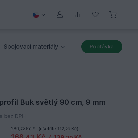
Můj účet
Porovnávání
Oblíbené
Spojovací materiály
Poptávka
profil Buk světlý 90 cm, 9 mm
na bez DPH
280,
Kč
*
(ušetříte 112,
Kč)
72
29
168,
Kč
43
/
139,
Kč
20