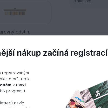
kalkulaci.
barevný odstín.
jší nákup začíná registrací
 mm
m registrovaným
skejte přístup k
cenám
v rámci
ého programu.
aminátové a parketové podlahy
etterů navíc
logickým postupem, měli byste nejdříve k podkladu