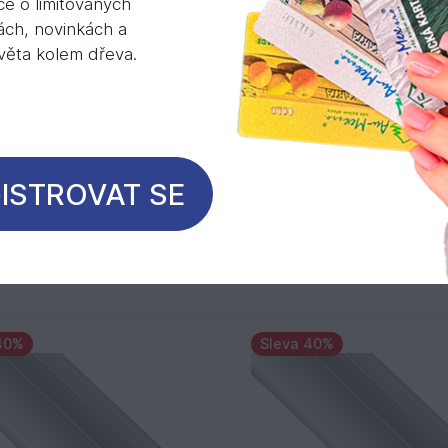
ce o limitovaných
lu připevnit DUO GRIP. Vyberte si ze Základních p
ách, novinkách a
světa kolem dřeva.
e:
https://shop.au-mex.cz/kategorie/hlinikove-profi
ISTROVAT SE
Mohlo by Vás zajímat
40%
Sleva 40%