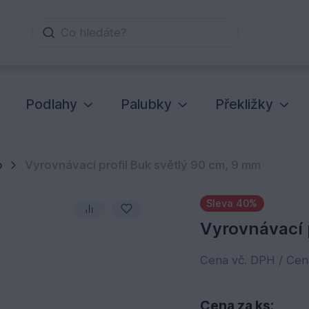
Co hledáte?
Podlahy
Palubky
Překližky
p
Vyrovnávací profil Buk světlý 90 cm, 9 mm
Sleva 40%
Vyrovnávací 
Cena vč. DPH / Ce
Cena za ks: