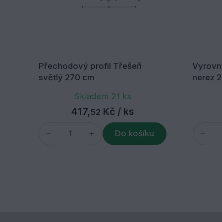
Přechodový profil Třešeň
Vyrovná
světlý 270 cm
Skladem 21 ks
417,
Kč
/ ks
52
Do košíku