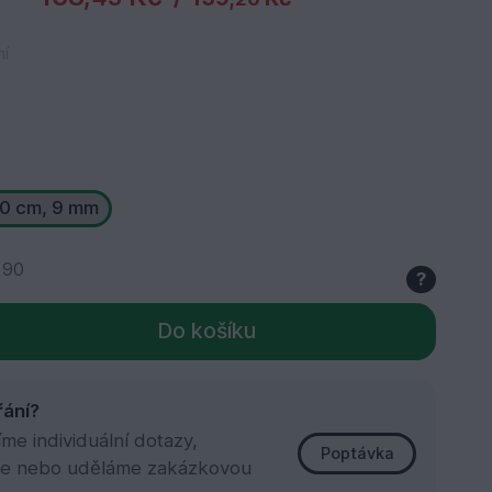
ní
0 cm, 9 mm
 90
?
Do košíku
řání?
e individuální dotazy,
Poptávka
e nebo uděláme zakázkovou