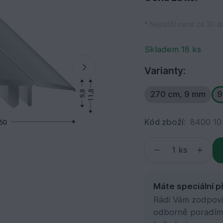
* Nejnižší cena za 30 d
Skladem 18 ks
Varianty:
270 cm, 9 mm
9
Kód zboží:
8400 10
ks
Máte speciální p
Rádi Vám zodpovím
odborně poradím