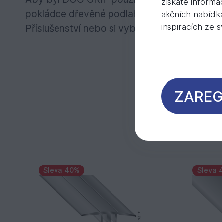
získáte informa
pokládce dřevěné podlahy k základnímu profi
akčních nabídk
inspiracích ze 
Příslušenství nebo si vyberte svůj vlastní zd
ZAREG
Sleva 40%
Sleva 