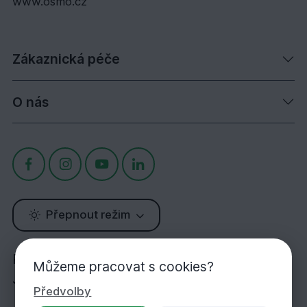
www.osmo.cz
Zákaznická péče
O nás
Přepnout režim
Potřebujete poradit?
Můžeme pracovat s cookies?
Jsme tu pro Vás!
Předvolby