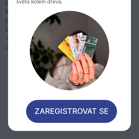
světa kolem dřeva.
používané saunové profily jsou softline nebo
klasický profil. Pro stavbu laviček a vnitřních
polic, opěr zad je vhodné zvolit hoblovaná
prkna do sauny.
Veškeré profily s perem a drážkou uvádíme a
účtujeme za m2 včetně pera.
Mohlo by Vás zajímat
ZAREGISTROVAT SE