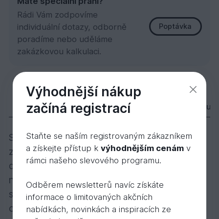
Máte speciální přání?
Rádi Vám zodpovíme
individuální dotazy, odborně
Poptávka
poradíme nebo uděláme
zakázkovou kalkulaci.
Thermo Osika STP A 15x90x1800
Výhodnější nákup
332,
Kč
36
začíná registrací
Popis
Varianty
Příslušenství
Dokum
Staňte se naším registrovaným zákazníkem
Saunové palubky pro výstavbu saun. U nás
a získejte přístup k
výhodnějším cenám
v
zakoupíte přímo ze skladu ideální saunové
rámci našeho slevového programu.
dřevo. Toto dřevo díky tomu, že do sebe
neabsorbuje tak výrazně okolní teplo, které
Odběrem newsletterů navíc získáte
saunové prostředí produkuje je vhodné pro
informace o limitovaných akčních
obložení a stavbu sauny. Standardně
nabídkách, novinkách a inspiracích ze