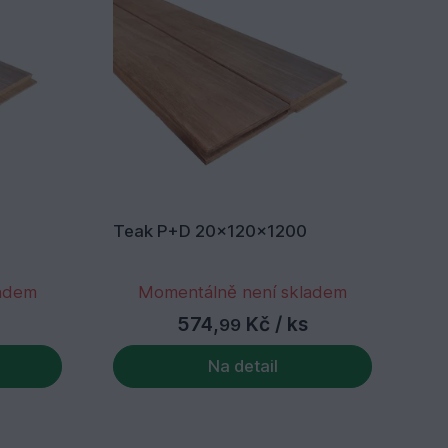
Teak P+D 20x120x1200
Te
ladem
Momentálně není skladem
574,
Kč
/ ks
99
Na detail