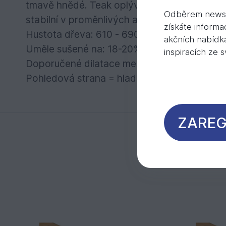
tmavě hnědé. Teak oplývá živější strukturou,
Odběrem newsl
stabilní v proměnlivých atmosférických podm
získáte informa
Hustota dřeva: 610 - 690 kg/m3
akčních nabídk
Uměle sušené na: 18-20%
inspiracích ze 
Doporučené dilatace mezi prkny při pokládc
Pohledová strana = hladká
ZAREG