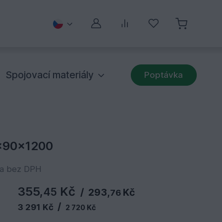
Můj účet
Porovnávání
Oblíbené
Spojovací materiály
Poptávka
x90x1200
na bez DPH
355,
Kč
45
/
293,
Kč
76
/
3 291 Kč
2 720 Kč