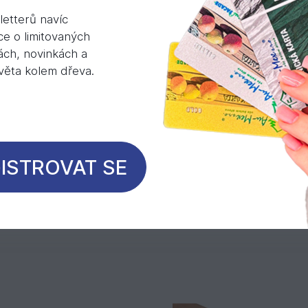
 širší škálou barevnosti a různorodější strukturou.
etterů navíc
ínkách a má pěkný barvami hrající dekorativní vz
ce o limitovaných
ách, novinkách a
světa kolem dřeva.
e: 5 – 7 mm
ISTROVAT SE
Mohlo by Vás zajímat