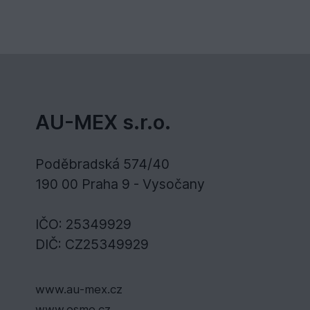
AU-MEX s.r.o.
Poděbradská 574/40
190 00 Praha 9 - Vysočany
IČO: 25349929
DIČ: CZ25349929
www.au-mex.cz
www.osmo.cz