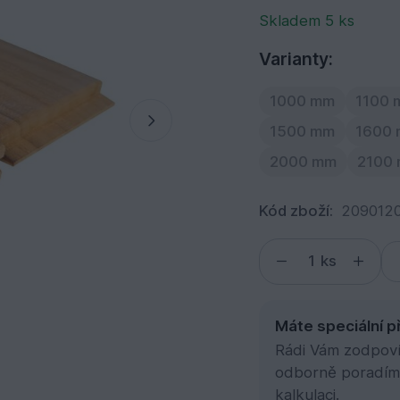
Skladem 5 ks
Varianty:
1000 mm
1100
1500 mm
1600
2000 mm
2100
Kód zboží:
209012
ks
Máte speciální p
Rádi Vám zodpovím
odborně poradím
kalkulaci.