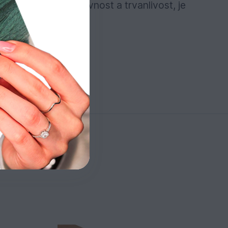
 Má také vysokou pevnost a trvanlivost, je
hled.