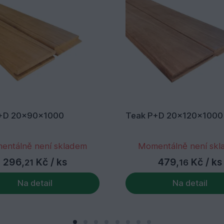
+D 20x90x1000
Teak P+D 20x120x1000
entálně není skladem
Momentálně není sk
296,
Kč
/ ks
479,
Kč
/ ks
21
16
Na detail
Na detail