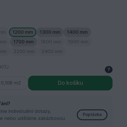
 mm
1200 mm
1300 mm
1400 mm
 mm
1700 mm
1800 mm
1900 mm
 mm
2200 mm
2400 mm
00TJ
?
Do košíku
řání?
e individuální dotazy,
Poptávka
e nebo uděláme zakázkovou