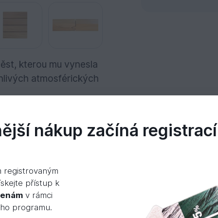
věst, kterou mu vynesla
ěnlivých atmosférických
jší nákup začíná registrací
idea
m registrovaným
skejte přístup k
cenám
v rámci
ého programu.
evo a tmavé zlatohnědé jádrové dřevo, které na v