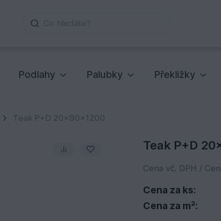
Co hledáte?
Podlahy
Palubky
Překližky
Teak P+D 20x90x1200
Teak P+D 20
Cena vč. DPH / Ce
Cena za ks:
Cena za m²: