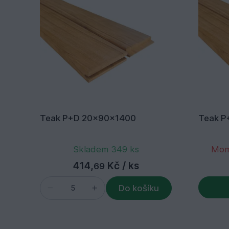
Teak P+D 20x90x1400
Teak P
Skladem 349 ks
Mom
414,
Kč
/ ks
69
Do košíku