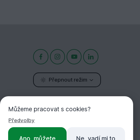
Přepnout režim
Potřebujete poradit?
Můžeme pracovat s cookies?
Jsme tu pro Vás!
Předvolby
+420 283 933 452
Ano, můžete
Ne, vadí mi to