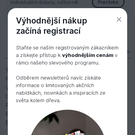
individuální dotazy, odborně
Poptávka
poradíme nebo uděláme
zakázkovou kalkulaci.
Výhodnější nákup
začíná registrací
Teak Barmský 1-pás UNICA 13,5x136x1820 m
4 029,
Kč
30
Staňte se naším registrovaným zákazníkem
Popis
Varianty
Příslušenství
Dokum
a získejte přístup k
výhodnějším cenám
v
rámci našeho slevového programu.
Třídění: Unica
Odběrem newsletterů navíc získáte
Povrch: broušený, hladký
informace o limitovaných akčních
Vzor: 1 pásový
nabídkách, novinkách a inspiracích ze
Odstín: bezbarvý
světa kolem dřeva.
Provedení: bez podélných fází
Povrchová úprava: Osmo tvrdý voskový olej
Balení: obsahuje 1,98 m2