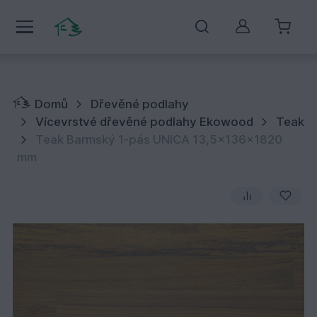
Můj účet
Domů
Dřevěné podlahy
Vícevrstvé dřevěné podlahy Ekowood
Teak
Teak Barmský 1-pás UNICA 13,5x136x1820
mm