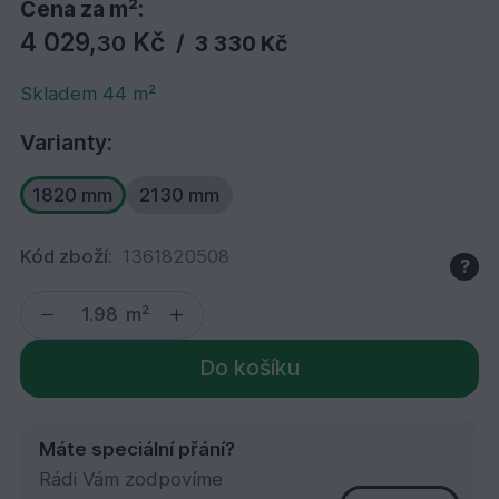
Cena za m²:
4 029,
Kč
30
/
3 330 Kč
Skladem 44 m²
Varianty:
1820 mm
2130 mm
Kód zboží:
1361820508
?
m²
Do košíku
Máte speciální přání?
Rádi Vám zodpovíme