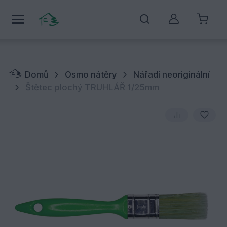
Můj účet
Domů
Osmo nátěry
Nářadí neoriginální
Štětec plochý TRUHLÁŘ 1/25mm