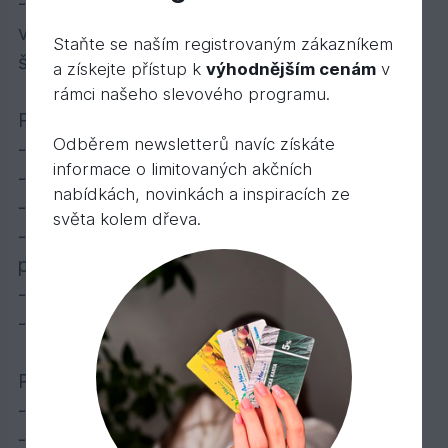
- Jedná se o novou generaci syntetických
vláken, která překonává přednosti přírodních
Staňte se naším registrovaným zákazníkem
štětin
a získejte přístup k
výhodnějším cenám
v
rámci našeho slevového programu.
Proč jsou štětce „TRUHLÁŘ“ unikátní?
Odběrem newsletterů navíc získáte
- jsou v celém průřezu dutá
informace o limitovaných akčních
- mají kónický tvar v celé délce
nabídkách, novinkách a inspiracích ze
- mají velmi jemně rozštěpené konce vláken
světa kolem dřeva.
- díky tomu výborně nasávají barvu a
precizně jí roztírají
- chemicky i mechanicky jsou vysoce stabilní
- vlasy z hlavy štětce nevypadávají
Při práci s nimi se spolehněte na:
- maximální účinnost
- efektivitu a rychlost zpracování