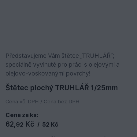
Představujeme Vám štětce „TRUHLÁŘ“;
speciálně vyvinuté pro práci s olejovými a
olejovo-voskovanými povrchy!
Štětec plochý TRUHLÁŘ 1/25mm
Cena vč. DPH / Cena bez DPH
Cena za ks:
62,
Kč
92
/
52 Kč