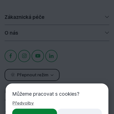
Zákaznická péče
O nás
Přepnout režim
Potřebujete poradit?
Můžeme pracovat s cookies?
Jsme tu pro Vás!
Předvolby
+420 283 933 452