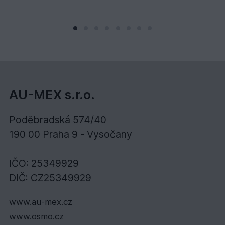
AU-MEX s.r.o.
Poděbradská 574/40
190 00 Praha 9 - Vysočany
IČO: 25349929
DIČ: CZ25349929
www.au-mex.cz
www.osmo.cz