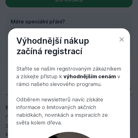
Máte speciální přání?
Rádi Vám zodpovíme
individuální dotazy, odborně
Poptávka
Výhodnější nákup
poradíme nebo uděláme
začíná registrací
zakázkovou kalkulaci.
Staňte se naším registrovaným zákazníkem
STANDARD hladká překližka Akácie 21x1250x
a získejte přístup k
výhodnějším cenám
v
1 682,
Kč
66
rámci našeho slevového programu.
Popis
Varianty
Dokumenty
Videa
Odběrem newsletterů navíc získáte
Možnost řezu:
Při osobním odběru můžeme
informace o limitovaných akčních
nabídkách, novinkách a inspiracích ze
nabídnout jednoduché formátování překližek
světa kolem dřeva.
za cenu 28,- Kč vč. DPH za 1 řez. - Paleta: 43
ks/pal