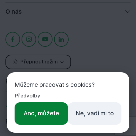
O nás
Přepnout režim
Potřebujete poradit?
Můžeme pracovat s cookies?
Jsme tu pro Vás!
Předvolby
+420 283 933 452
Ano, můžete
Ne, vadí mi to
PO-PÁ 7:00-16:30