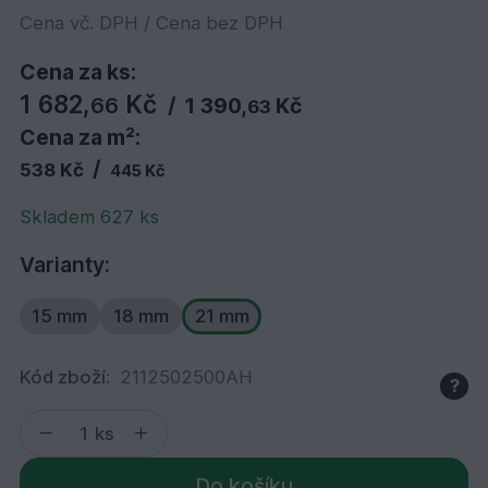
Cena vč. DPH / Cena bez DPH
Cena za ks:
1 682,
Kč
66
/
1 390,
Kč
63
Cena za m²:
/
538 Kč
445 Kč
Skladem 627 ks
Varianty:
15 mm
18 mm
21 mm
Kód zboží:
2112502500AH
?
ks
Do košíku