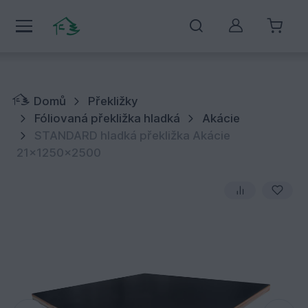
Můj účet
Domů
Překližky
Fóliovaná překližka hladká
Akácie
STANDARD hladká překližka Akácie
21x1250x2500