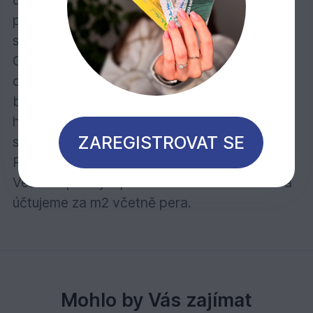
doporučujeme použít nátěr OSMO na bázi
přírodních olejů a vosků se zachováním
struktury a fládrování dřeva OSMO
Ochrannou olejovou lazuru (18 barevných
odstínů). Pokud chcete dřevo ztvárnit sytým
barevným odstínem, pak se Vám bude dobře
hodit OSMO Selská barva (19 odstínů ve
ZAREGISTROVAT SE
standardním provedení nebo dle vzorkovníku
RAL 186 barevných odstínů).
Veškeré profily s perem a drážkou uvádíme a
účtujeme za m2 včetně pera.
Mohlo by Vás zajímat