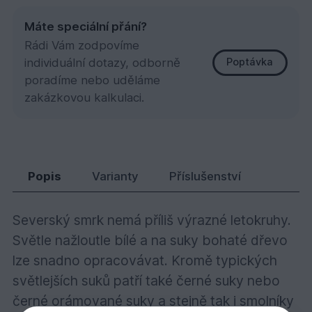
Máte speciální přání?
Rádi Vám zodpovíme
individuální dotazy, odborně
Poptávka
poradíme nebo uděláme
zakázkovou kalkulaci.
Smrk A/B Klasika 19x146x3300
226,
Kč
19
Popis
Varianty
Příslušenství
Severský smrk nemá příliš výrazné letokruhy.
Světle nažloutle bílé a na suky bohaté dřevo
lze snadno opracovávat. Kromě typických
světlejších suků patří také černé suky nebo
černé orámované suky a stejně tak i smolníky