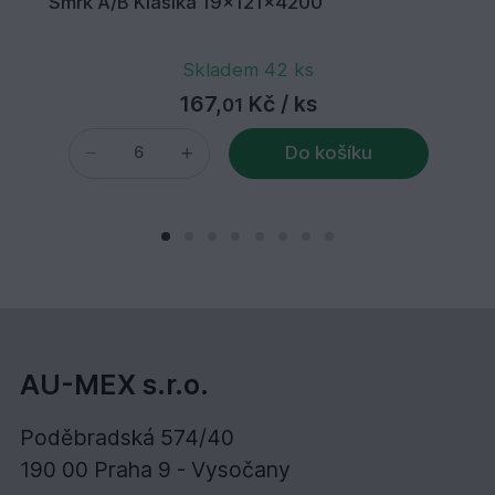
Smrk A/B Klasika 19x121x4200
Skladem 42 ks
167,
Kč
/ ks
01
Do košíku
AU-MEX s.r.o.
Poděbradská 574/40
190 00 Praha 9 - Vysočany