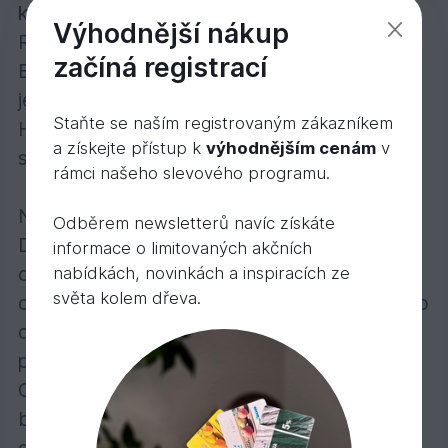
k obrazu tohoto oblíbeného druhu dřeva.
Výhodnější nákup
Rozlišuje se 34-40 druhů smrku, z čehož v
začíná registrací
Evropě rostou autochtonně tři druhy a v ČR
jeden.
Staňte se naším registrovaným zákazníkem
Hustota dřeva: ca. 400 - 450 kg/m3. Uměle
a získejte přístup k
výhodnějším cenám
v
sušené na: 16-18%
rámci našeho slevového programu.
Nátěr a barva
Odběrem newsletterů navíc získáte
Dřevina smrk se vždy doporučuje povrchově
informace o limitovaných akčních
ošetřit. Tato dřevina vyžaduje nejdříve
nabídkách, novinkách a inspiracích ze
světa kolem dřeva.
ochránit impregnací, aby toto dřevo dokázalo
odolávat vnějším vlivům. Doporučujeme
použít impregnaci na olejové bázi od firmy
OSMO č. 4001 Impregnace bezbarvá. Pro
barevné ztvárnění a ochranu dřeva