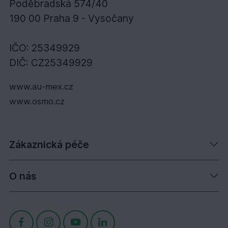
Poděbradská 574/40
190 00 Praha 9 - Vysočany
IČO: 25349929
DIČ: CZ25349929
www.au-mex.cz
www.osmo.cz
Zákaznická péče
O nás