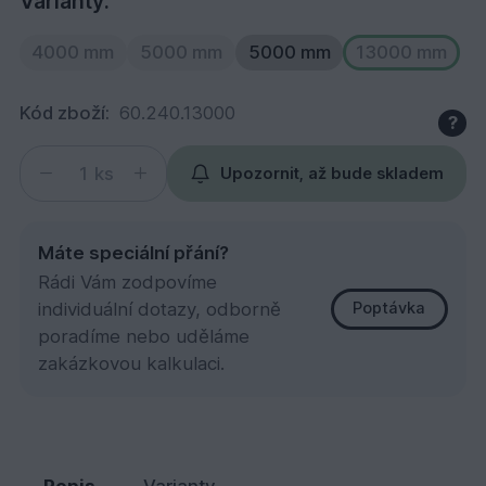
Varianty:
4000 mm
5000 mm
5000 mm
13000 mm
Kód zboží:
60.240.13000
?
ks
Upozornit, až bude skladem
Máte speciální přání?
Rádi Vám zodpovíme
individuální dotazy, odborně
Poptávka
poradíme nebo uděláme
zakázkovou kalkulaci.
SM KVH 60x240x13000
5 357,
Kč
01
Popis
Varianty