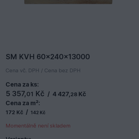
SM KVH 60x240x13000
Cena vč. DPH / Cena bez DPH
Cena za ks:
5 357,
Kč
01
/
4 427,
Kč
28
Cena za m²:
/
172 Kč
142 Kč
Momentálně není skladem