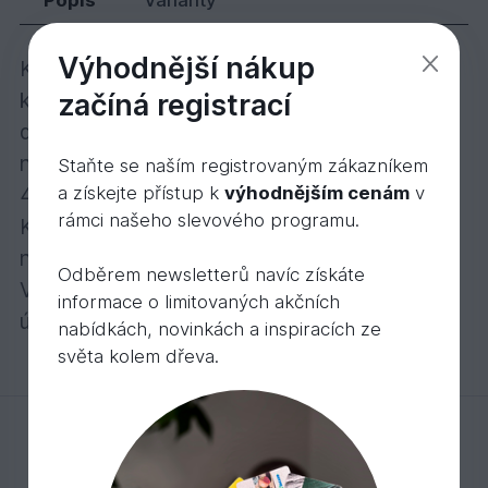
Výhodnější nákup
Konstrukční masivní dřevo smrk KVH kvalita,
začíná registrací
kvalita NSI (průmyslová kvalita)
dle DIN 4074, S 10, Smrk, technicky sušeno
na 15 % +- 3%.
Staňte se naším registrovaným zákazníkem
a získejte přístup k
výhodnějším cenám
v
4 stranně hoblované, sražené hrany
rámci našeho slevového programu.
KVH = Masivní konstrukční dřevo délkově
nastavované.
Odběrem newsletterů navíc získáte
Veškeré profily s perem a drážkou uvádíme a
informace o limitovaných akčních
účtujeme za m2 včetně pera.
nabídkách, novinkách a inspiracích ze
světa kolem dřeva.
Mohlo by Vás zajímat