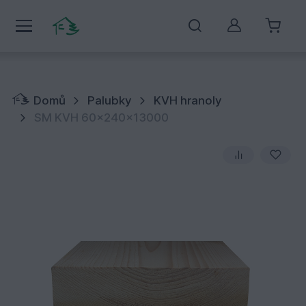
Můj účet
Domů
Palubky
KVH hranoly
SM KVH 60x240x13000