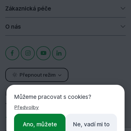
Zákaznická péče
O nás
Přepnout režim
Potřebujete poradit?
Můžeme pracovat s cookies?
Jsme tu pro Vás!
Předvolby
+420 283 933 452
Ano, můžete
Ne, vadí mi to