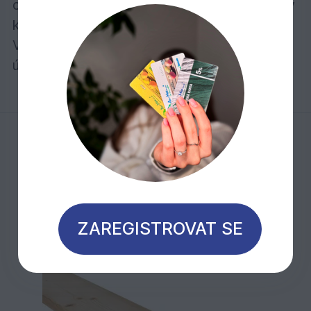
objednání doplňkového sortimentu: příchytky
k palubkám, vruty a lišty z masivního dřeva.
Veškeré profily s perem a drážkou uvádíme a
účtujeme za m2 včetně pera.
Mohlo by Vás zajímat
ZAREGISTROVAT SE