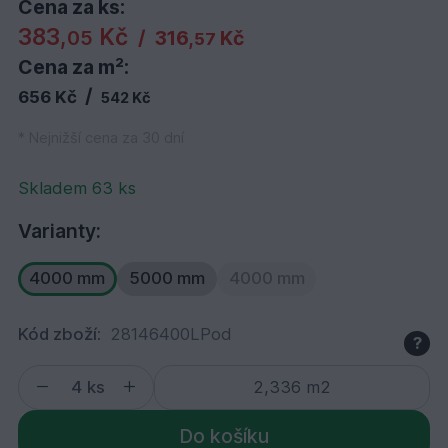
Cena za ks:
383,
Kč
05
/
316,
Kč
57
Cena za m²:
/
656 Kč
542 Kč
* Nejnižší cena za 30 dní
Skladem 63 ks
Varianty:
4000 mm
5000 mm
4000 mm
Kód zboží:
28146400LPod
?
ks
Do košíku