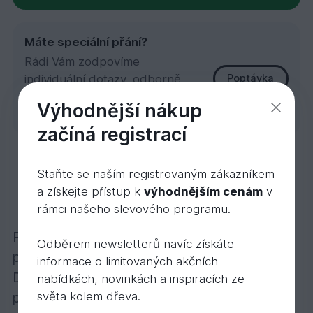
Máte speciální přání?
Rádi Vám zodpovíme
individuální dotazy, odborně
Poptávka
poradíme nebo uděláme
Výhodnější nákup
zakázkovou kalkulaci.
začíná registrací
SM A/B 28x146x4000
Staňte se naším registrovaným zákazníkem
383,
Kč
05
359,
Kč
74
a získejte přístup k
výhodnějším cenám
v
Popis
Varianty
Příslušenství
rámci našeho slevového programu.
Palubky smrkové, ostrá hrana, bez
Odběrem newsletterů navíc získáte
povrchové úpravy, k dodání různé délky.
informace o limitovaných akčních
Doporučujeme na povrchovou úpravu
nabídkách, novinkách a inspiracích ze
světa kolem dřeva.
palubek nátěry Osmo Color. Možnost