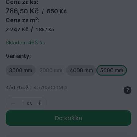
Cena za ks:
786,
Kč
50
/
650 Kč
Cena za m²:
/
2 247 Kč
1 857 Kč
Skladem 463 ks
Varianty:
3000 mm
2000 mm
4000 mm
5000 mm
Kód zboží:
45705000MD
?
ks
Do košíku