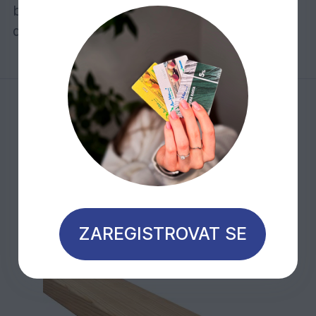
bobtnání a smršťování během roku odolala
deformaci a nezvedala se.
Mohlo by Vás zajímat
Novinka
ZAREGISTROVAT SE