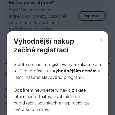
Máte speciální přání?
Rádi Vám zodpovíme
individuální dotazy, odborně
Poptávka
poradíme nebo uděláme
zakázkovou kalkulaci.
Výhodnější nákup
Slezský modřín/Hranol 45x70x5000mm
začíná registrací
786,
Kč
50
Popis
Varianty
Videa
Staňte se naším registrovaným zákazníkem
a získejte přístup k
výhodnějším cenám
v
Modřín slezský je dřevo bohaté na pryskyřice
rámci našeho slevového programu.
a proto je velmi vhodné i pro tvorbu
podkladní konstrukce pod terasy z modřínu.
Odběrem newsletterů navíc získáte
Použití impregnace není bezpodmínečně
informace o limitovaných akčních
nabídkách, novinkách a inspiracích ze
nutné. Podkladní konstrukci z dřevěných
světa kolem dřeva.
hranolů je třeba nadimenzovat tak, aby při