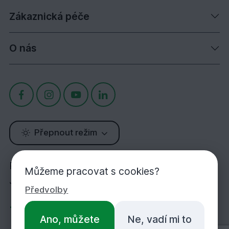
Zákaznická péče
O nás
Přepnout režim
Potřebujete poradit?
Můžeme pracovat s cookies?
Jsme tu pro Vás!
Předvolby
+420 283 933 452
Ano, můžete
Ne, vadí mi to