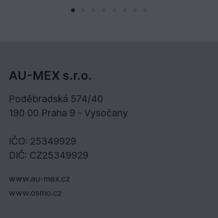
AU-MEX s.r.o.
Poděbradská 574/40
190 00 Praha 9 - Vysočany
IČO: 25349929
DIČ: CZ25349929
www.au-mex.cz
www.osmo.cz