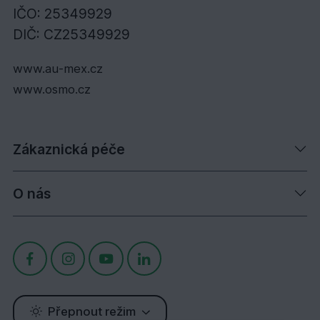
IČO: 25349929
DIČ: CZ25349929
www.au-mex.cz
www.osmo.cz
Zákaznická péče
O nás
Přepnout režim