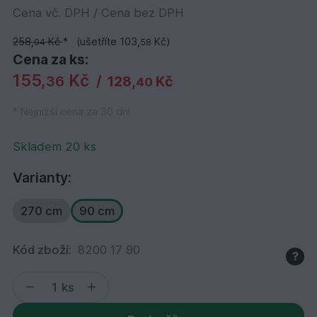
Cena vč. DPH / Cena bez DPH
258,
Kč
*
(ušetříte 103,
Kč)
94
58
Cena za ks:
155,
Kč
36
/
128,
Kč
40
* Nejnižší cena za 30 dní
Skladem 20 ks
Varianty:
270 cm
90 cm
Kód zboží:
8200 17 90
?
ks