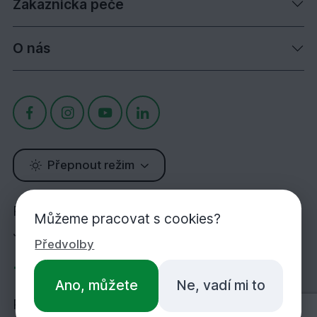
Zákaznická péče
O nás
Přepnout režim
Potřebujete poradit?
Můžeme pracovat s cookies?
Jsme tu pro Vás!
Předvolby
+420 283 933 452
Ano, můžete
Ne, vadí mi to
PO-PÁ 7:00-16:30