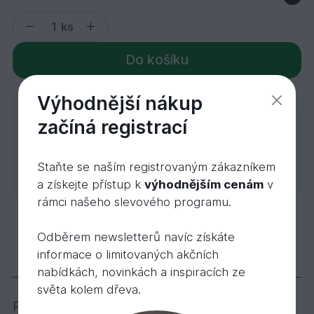
ks
Do košíku
Výhodnější nákup
Máte speciální přání?
začíná registrací
Rádi Vám zodpovíme
individuální dotazy, odborně
Poptávka
poradíme nebo uděláme
Staňte se naším registrovaným zákazníkem
zakázkovou kalkulaci.
a získejte přístup k
výhodnějším cenám
v
rámci našeho slevového programu.
Přechodový profil Buk světlý samolep. 270 cm
Odběrem newsletterů navíc získáte
368,
Kč
52
507,
Kč
60
informace o limitovaných akčních
Popis
Varianty
nabídkách, novinkách a inspiracích ze
světa kolem dřeva.
Přechodové lišty samolepící různých délek a