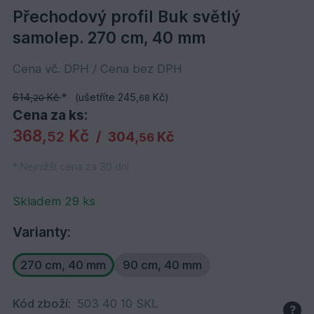
Přechodový profil Buk světlý
samolep. 270 cm, 40 mm
Cena vč. DPH / Cena bez DPH
614,
Kč
*
(ušetříte 245,
Kč)
20
68
Cena za ks:
368,
Kč
52
/
304,
Kč
56
* Nejnižší cena za 30 dní
Skladem 29 ks
Varianty:
270 cm, 40 mm
90 cm, 40 mm
Kód zboží:
503 40 10 SKL
?