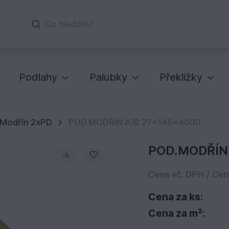
Co hledáte?
Podlahy
Palubky
Překližky
Modřín 2xPD
POD.MODŘÍN A/B 27x146x4000
POD.MODŘÍN
Cena vč. DPH / Ce
Cena za ks:
Cena za m²: