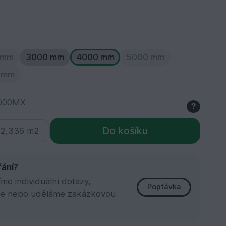
 mm
3000 mm
4000 mm
5000 mm
 mm
000MX
?
Do košíku
řání?
e individuální dotazy,
Poptávka
e nebo uděláme zakázkovou