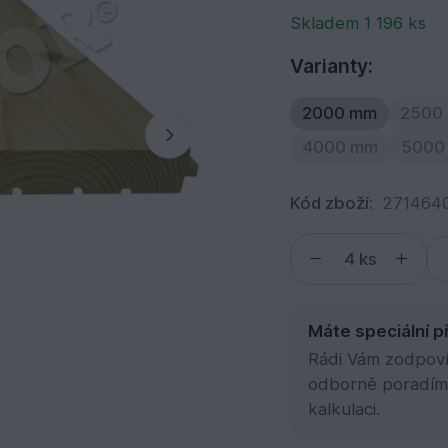
Skladem 1 196 ks
Varianty:
2000 mm
2500
4000 mm
5000
Kód zboží:
271464
ks
Máte speciální p
Rádi Vám zodpovím
odborně poradím
kalkulaci.