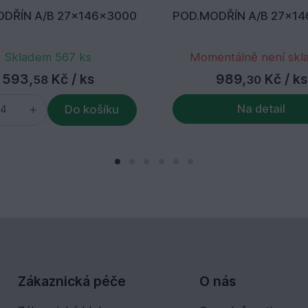
DŘÍN A/B 27x146x3000
POD.MODŘÍN A/B 27x1
Skladem 567 ks
Momentálně není sk
593,
Kč
/ ks
989,
Kč
/ ks
58
30
Na detail
Do košíku
Zákaznická péče
O nás