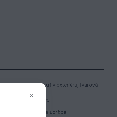
 využití v interiéru i v exteriéru, tvarová
 polotovarů.
uhodobou trvanlivost.
h pokynů k montáži a údržbě.