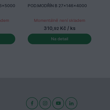
46x5000
POD.MODŘÍN B 27x146x4000
PO
ladem
Momentálně není skladem
310,
Kč
/ ks
92
Na detail