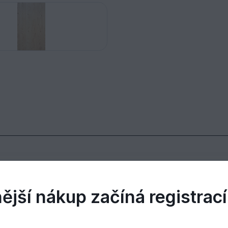
 dřeva, rychlá a jednoduchá montáž, široké spektrum
činí z palubek jeden z nejoblíbenějších stavebních
jší nákup začíná registrací
 na vlhkost 10-12%. To zajišťuje samo o sobě dlo
asivních podlahových palubek, dbejte následujícíc