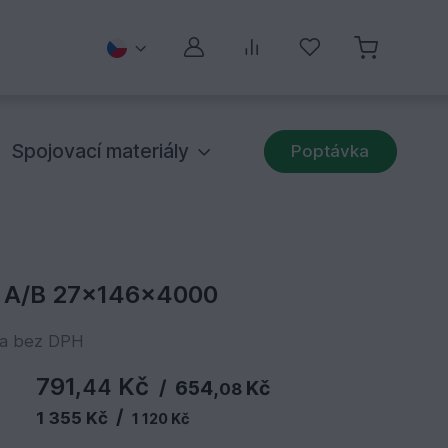
Můj účet
Porovnávání
Oblíbené
Spojovací materiály
Poptávka
 A/B 27x146x4000
na bez DPH
791,
Kč
44
/
654,
Kč
08
/
1 355 Kč
1 120 Kč