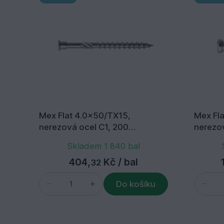
Mex Flat 4.0x50/TX15,
Mex Fl
nerezová ocel C1, 200
nerezo
ks/balení+bit
ks/bale
Skladem 1 840 bal
404,
Kč
/ bal
32
Do košíku