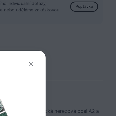
e individuální dotazy,
Poptávka
e nebo uděláme zakázkovou
modřín apod.
 zlomu než austenitická nerezová ocel A2 a