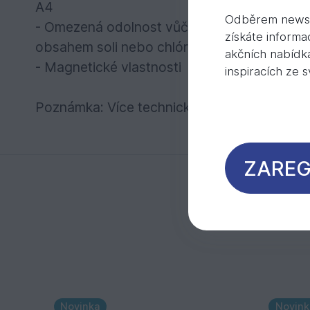
A4
Odběrem newsl
- Omezená odolnost vůči korozi: Nerezová oc
získáte informa
obsahem soli nebo chlóru
akčních nabídk
- Magnetické vlastnosti
inspiracích ze 
Poznámka: Více technických informací o dop
ZAREG
Novinka
Novink