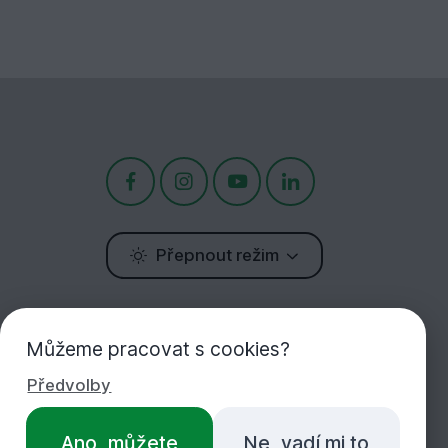
Přepnout režim
Potřebujete poradit?
Můžeme pracovat s cookies?
Jsme tu pro Vás!
Předvolby
+420 283 933 452
Ano, můžete
Ne, vadí mi to