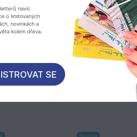
etterů navíc
el C1 není vhodná pro použití v agresivních prost
ce o limitovaných
ách, novinkách a
světa kolem dřeva.
oručeném použití naleznete v technickém listu v 
ISTROVAT SE
Mohlo by Vás zajímat
a
Novinka