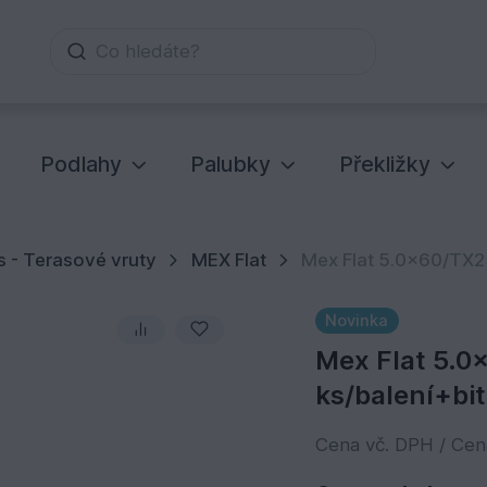
Co hledáte?
Podlahy
Palubky
Překližky
 - Terasové vruty
MEX Flat
Mex Flat 5.0x60/TX25
Novinka
Mex Flat 5.0
ks/balení+bit
Cena vč. DPH / Ce