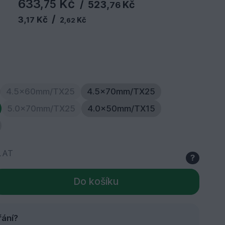
633,
Kč
75
/
523,
Kč
76
/
3,
Kč
17
2,
Kč
62
4.5x60mm/TX25
4.5x70mm/TX25
5.0x70mm/TX25
4.0x50mm/TX15
LAT
?
Do košíku
řání?