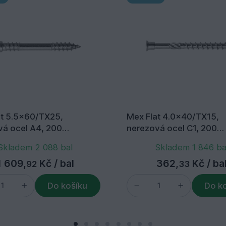
at 5.5x60/TX25,
Mex Flat 4.0x40/TX15,
vá ocel A4, 200
nerezová ocel C1, 200
ní+bit
ks/balení+bit
Skladem 2 088 bal
Skladem 1 846 ba
1 609,
Kč
/ bal
362,
Kč
/ ba
92
33
Do košíku
Do k