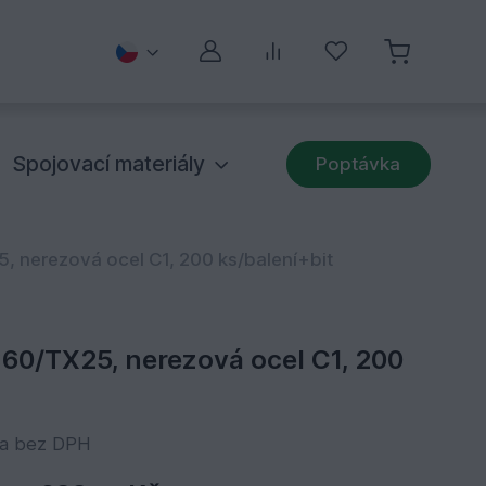
Můj účet
Porovnávání
Oblíbené
Spojovací materiály
Poptávka
, nerezová ocel C1, 200 ks/balení+bit
x60/TX25, nerezová ocel C1, 200
na bez DPH