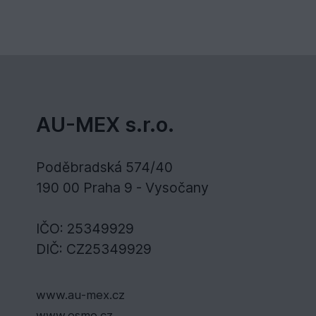
AU-MEX s.r.o.
Poděbradská 574/40
190 00 Praha 9 - Vysočany
IČO: 25349929
DIČ: CZ25349929
www.au-mex.cz
www.osmo.cz