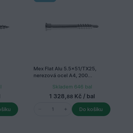
Mex Flat Alu 5.5x51/TX25,
Me
nerezová ocel A4, 200
ne
ks/balení+bit
ks
l
Skladem 646 bal
l
1 328,
Kč
/ bal
88
ošíku
Do košíku