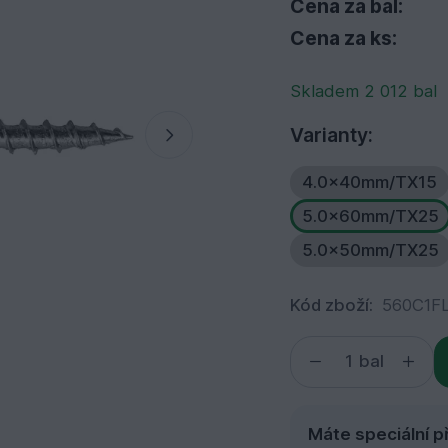
Cena za bal:
Cena za ks:
Skladem 2 012 bal
Varianty:
4.0x40mm/TX15
5.0x60mm/TX25
5.0x50mm/TX25
Kód zboží:
560C1F
bal
Máte speciální p