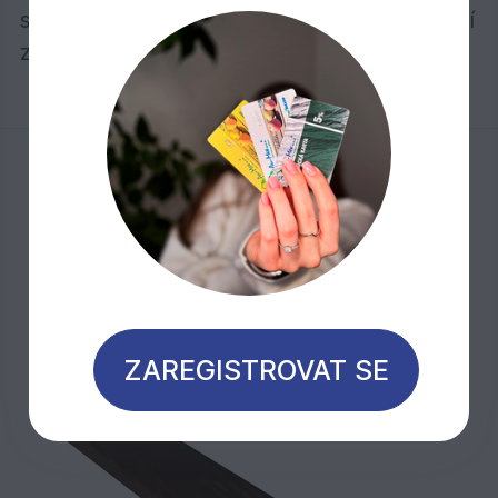
slevami. Akční nabídka je platná do vyprodání
zásob.
Mohlo by Vás zajímat
ZAREGISTROVAT SE