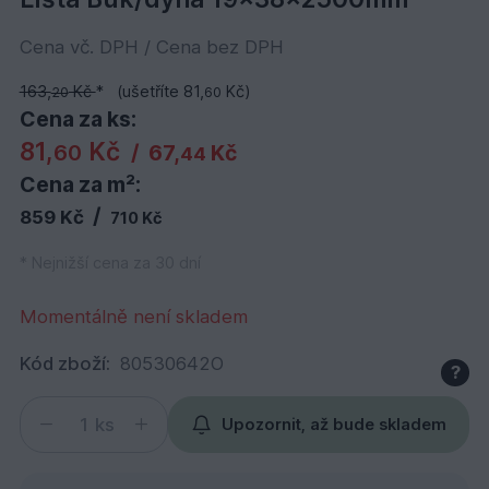
Cena vč. DPH / Cena bez DPH
163,
Kč
*
(ušetříte 81,
Kč)
20
60
Cena za ks:
81,
Kč
60
/
67,
Kč
44
Cena za m²:
/
859 Kč
710 Kč
* Nejnižší cena za 30 dní
Momentálně není skladem
Kód zboží:
80530642O
?
ks
Upozornit, až bude skladem