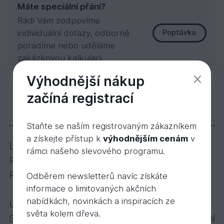
Máte speciální přání?
Rádi Vám zodpovíme
individuální dotazy, odborně
Poptávka
poradíme nebo uděláme
zakázkovou kalkulaci.
Výhodnější nákup
Lišta Buk/dýha 19x38x2500mm
začíná registrací
81,
Kč
60
134,
Kč
88
Popis
Staňte se naším registrovaným zákazníkem
a získejte přístup k
výhodnějším cenám
v
Lišta je vyrobena ze dřeva BUK.
rámci našeho slevového programu.
Rozměr: 19x38x2500 mm
Povrchová úprava: olej
Odběrem newsletterů navíc získáte
informace o limitovaných akčních
nabídkách, novinkách a inspiracích ze
UŠETŘETE 50% za nákup tohoto zboží:
světa kolem dřeva.
Sleva je konečná a nelze kombinovat s dalšími