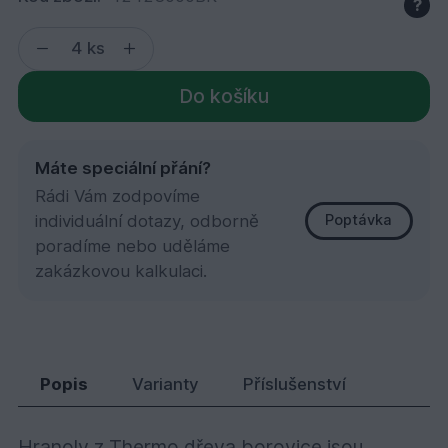
?
ks
Do košíku
Máte speciální přání?
Rádi Vám zodpovíme
individuální dotazy, odborně
Poptávka
poradíme nebo uděláme
zakázkovou kalkulaci.
Hranol z thermowood borovice B 42x42x300
381,
Kč
15
Popis
Varianty
Příslušenství
Hranoly z Thermo dřeva borovice jsou