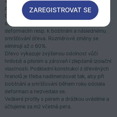
žlutý odstín na přirozené lehce tmavé
zbarvení.
ZAREGISTROVAT SE
Dřevo získá výrazně zlepšenou rozměrovou
stabilitu a tím se snižuje náchylnost dřeva k
deformacím resp. k bobtnání a následnému
smršťování dřeva. Rozměrové změny se
eliminují až o 60%.
Dřevo vykazuje zvýšenou odolnost vůči
hnilobě a plísním a zároveň i zlepšené izolační
vlastnosti. Podkladní konstrukci z dřevěných
hranolů je třeba nadimenzovat tak, aby při
bobtnání a smršťování během roku odolala
deformaci a nezvedala se.
Veškeré profily s perem a drážkou uvádíme a
účtujeme za m2 včetně pera.