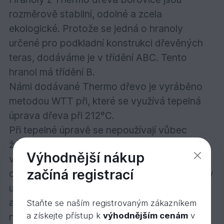
rozměrově stabilní, odolné a zcela
ekologické. Protože se jedná o hranoly
určené pro podkladní konstrukci dřevěných
teras, dodáváme je v třídění ABC. Tento
hranol má třídění B.
Námi dodávané Thermo dřevo je vyráběno
metodou WTT při, které se využívá tepelná
úprava dřeva při 212°C.
Při tepelné úpravě se nepoužívají vůbec
žádné chemikálie. Je potřeba pouze trochu
Výhodnější nákup
vody na započetí procesu. Zbytek se
začíná registrací
odehrává díky postupnému zvyšování teploty
uvnitř natlakované komory (za použití tlaku 7
až 9 barů). Postupným zahříváním dřeva se z
Staňte se naším registrovaným zákazníkem
a získejte přístup k
výhodnějším cenám
v
něj uvolňuje vlhkost a vytvoří se prostředí