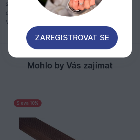
snížení rizika tvorby čelních trhlin se
doporučuje veškeré příčné řezy opatřit Osmo
Voskem na řezné hrany č. 5735.
ZAREGISTROVAT SE
Mohlo by Vás zajímat
Sleva 10%