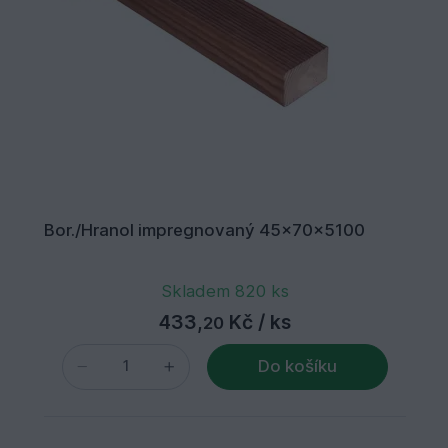
Bor./Hranol impregnovaný 45x70x5100
Skladem 820 ks
433,
Kč
/ ks
20
Do košíku