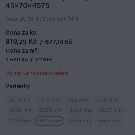
45x70x4575
Cena vč. DPH / Cena bez DPH
Cena za ks:
819,
Kč
29
/
677,
Kč
10
Cena za m²:
/
2 560 Kč
2 116 Kč
Momentálně není skladem
Varianty:
1830 mm
2135 mm
2440 mm
2745 mm
3048 mm
3355 mm
3660 mm
3965 mm
4270 mm
4575 mm
4880 mm
5185 mm