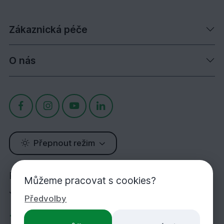
Zákaznická péče
O nás
Přepnout režim
Potřebujete poradit?
Můžeme pracovat s cookies?
Jsme tu pro Vás!
Předvolby
+420 283 933 452