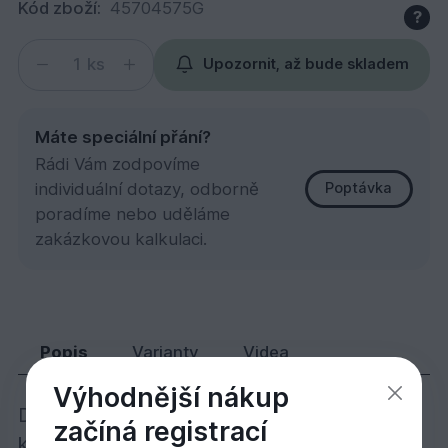
Kód zboží:
45704575G
?
ks
Upozornit, až bude skladem
Máte speciální přání?
Rádi Vám zodpovíme
individuální dotazy, odborně
Poptávka
poradíme nebo uděláme
zakázkovou kalkulaci.
Hranol pod terasy, Garapa 45x70x4575
819,
Kč
29
Popis
Varianty
Videa
Výhodnější nákup
Dřevo Garapa je světle žlutohnědé dřevo,
začíná registrací
které na vzduchu na povrchu částečně