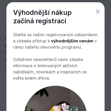
Výhodnější nákup
Hapatec-Heli 5,0x80mm/TX25, nerezová ocel A
5,
Kč
56
začíná registrací
Popis
Staňte se naším registrovaným zákazníkem
Odolný proti korozi, podmíněně odolný vůči
a získejte přístup k
výhodnějším cenám
v
kyselinám, vhodný pro dřevo obsahující
rámci našeho slevového programu.
třísloviny a ovzduší, které obsahuje soli není
vhodný pro použití v krytých bazénech.
Odběrem newsletterů navíc získáte
informace o limitovaných akčních
1 balení = 200 ks
nabídkách, novinkách a inspiracích ze
světa kolem dřeva.
Mohlo by Vás zajímat