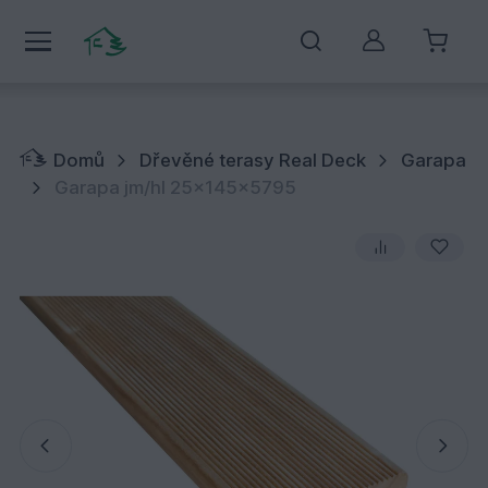
Můj účet
Domů
Dřevěné terasy Real Deck
Garapa
Garapa jm/hl 25x145x5795