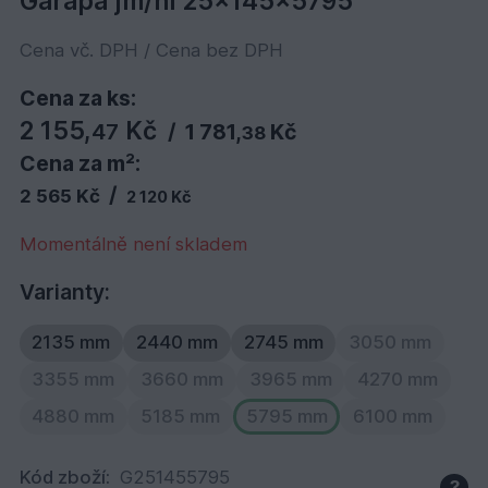
Garapa jm/hl 25x145x5795
Cena vč. DPH / Cena bez DPH
Cena za ks:
2 155,
Kč
47
/
1 781,
Kč
38
Cena za m²:
/
2 565 Kč
2 120 Kč
Momentálně není skladem
Varianty:
2135 mm
2440 mm
2745 mm
3050 mm
3355 mm
3660 mm
3965 mm
4270 mm
4880 mm
5185 mm
5795 mm
6100 mm
Kód zboží:
G251455795
?