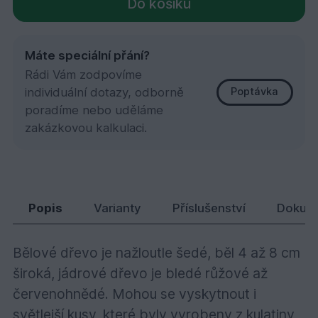
Do košíku
Máte speciální přání?
Rádi Vám zodpovíme
individuální dotazy, odborně
Poptávka
poradíme nebo uděláme
zakázkovou kalkulaci.
DRM/Soft fasádní profil 16x120x4870
700,
Kč
05
Popis
Varianty
Příslušenství
Dokum
Bělové dřevo je nažloutle šedé, běl 4 až 8 cm
široká, jádrové dřevo je bledé růžové až
červenohnědé. Mohou se vyskytnout i
světlejší kusy, které byly vyrobeny z kulatiny