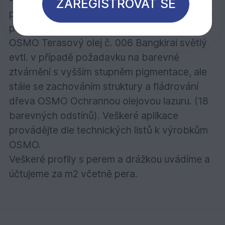
ZAREGISTROVAT SE
pigmenty a zároveň zachovat co nejvíce jeho
přirozenost, použijte pigmentovaný nátěr
OSMO Terasový olej č. 006 Bangkirai světlý
evtl. v případě požadavku na barevné
ztvárnění s vyšším stupněm pigmentace, ale
stále se zachováním struktury a fládrování
dřeva OSMO Ochrannou olejovou lazuru. (18
barevných odstínů). Veškeré aplikace
provádějte dle technických listů k výrobkům
OSMO.
Veškeré profily s perem a drážkou uvádíme a
účtujeme za m2 včetně pera.