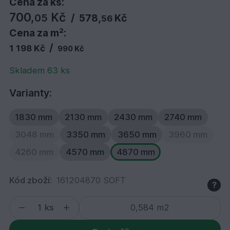
Cena za ks:
700,
Kč
05
/
578,
Kč
56
Cena za m²:
/
1 198 Kč
990 Kč
Skladem 63 ks
Varianty:
1830 mm
2130 mm
2430 mm
2740 mm
3048 mm
3350 mm
3650 mm
3960 mm
4260 mm
4570 mm
4870 mm
Kód zboží:
161204870 SOFT
?
ks