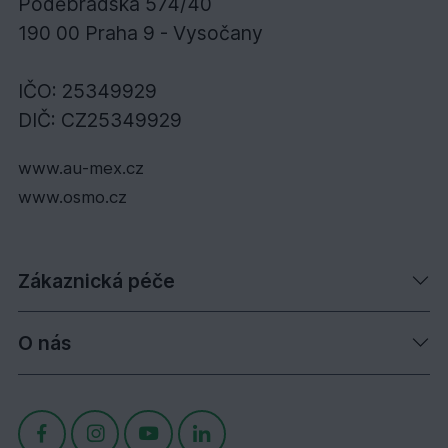
Poděbradská 574/40
190 00 Praha 9 - Vysočany
IČO: 25349929
DIČ: CZ25349929
www.au-mex.cz
www.osmo.cz
Zákaznická péče
O nás