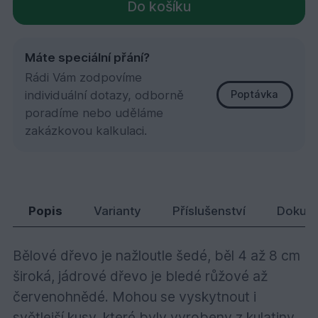
Do košíku
Máte speciální přání?
Rádi Vám zodpovíme
individuální dotazy, odborně
Poptávka
poradíme nebo uděláme
zakázkovou kalkulaci.
DRM/Raute fas.profil 20x90x4880
649,
Kč
53
Popis
Varianty
Příslušenství
Dokum
Bělové dřevo je nažloutle šedé, běl 4 až 8 cm
široká, jádrové dřevo je bledé růžové až
červenohnědé. Mohou se vyskytnout i
světlejší kusy, které byly vyrobeny z kulatiny