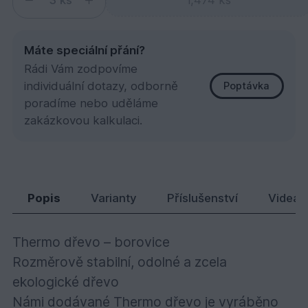
ks
Máte speciální přání?
Rádi Vám zodpovíme
individuální dotazy, odborně
Poptávka
poradíme nebo uděláme
zakázkovou kalkulaci.
Borovice thermo Clip 26x117x3300
527,
Kč
91
Popis
Varianty
Příslušenství
Videa
Thermo dřevo – borovice
Rozměrově stabilní, odolné a zcela
ekologické dřevo
Námi dodávané Thermo dřevo je vyráběno