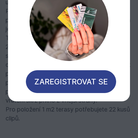
uchycením.
Při instalaci terasových prken pomocí klipů je
první prkno stále potřeba připevnit vrutem na
jedné straně. Otvor pro vhodný vrut pro
Thermo dřevo je třeba předvrtat. Ponechte
20 mm mezeru mezi terasou a sousedící
stěnou domu. Dále se umístí terasový klip do
drážky na spodní straně prkna a připevní se k
podkladovému hranolu vrutem. Takto se
ZAREGISTROVAT SE
pokračuje až do konce terasy. Stejně jako
první i poslední prkno musí být připevněno
vrutem skrz prkno z vnější strany.
Pro položení 1 m2 terasy potřebujete 22 kusů
clipů.