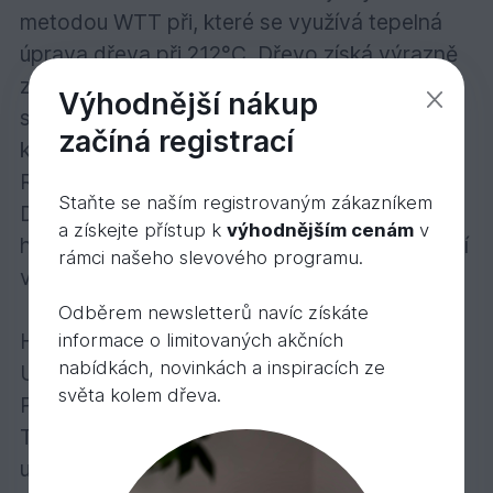
metodou WTT při, které se využívá tepelná
úprava dřeva při 212°C. Dřevo získá výrazně
zlepšenou rozměrovou stabilitu a tím se
Výhodnější nákup
snižuje náchylnost dřeva k deformacím resp.
začíná registrací
k bobtnání a následnému smršťování dřeva.
Rozměrové změny se eliminují až o 60%.
Staňte se naším registrovaným zákazníkem
Dřevo vykazuje zvýšenou odolnost vůči
a získejte přístup k
výhodnějším cenám
v
hnilobě a plísním a zároveň i zlepšené izolační
rámci našeho slevového programu.
vlastnosti.
Odběrem newsletterů navíc získáte
Hustota dřeva: ca. 450 kg/m3
informace o limitovaných akčních
nabídkách, novinkách a inspiracích ze
Uměle sušené na: 16-18%
světa kolem dřeva.
Povrch: hladký
Tento systém terasového dřeva s clipem
umožňuje připevnění se shora neviditelným