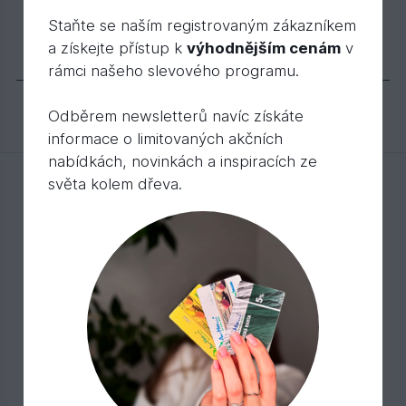
BASIC zasouvací úchyt pro váleček z mikrovlá
Staňte se naším registrovaným zákazníkem
83,
Kč
49
a získejte přístup k
výhodnějším cenám
v
Popis
Varianty
Příslušenství
rámci našeho slevového programu.
Odběrem newsletterů navíc získáte
informace o limitovaných akčních
nabídkách, novinkách a inspiracích ze
světa kolem dřeva.
Mohlo by Vás zajímat