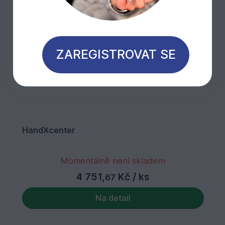
ZAREGISTROVAT SE
HandXcenter
Momentálně není skladem
4 751,
Kč
/ ks
67
Na detail