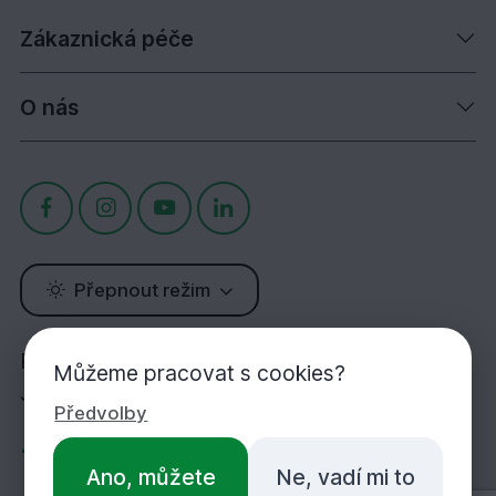
Zákaznická péče
O nás
Přepnout režim
Potřebujete poradit?
Můžeme pracovat s cookies?
Jsme tu pro Vás!
Předvolby
+420 283 933 452
Ano, můžete
Ne, vadí mi to