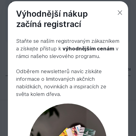
Máte speciální přání?
Výhodnější nákup
Rádi Vám zodpovíme
individuální dotazy, odborně
Poptávka
začíná registrací
poradíme nebo uděláme
zakázkovou kalkulaci.
Staňte se naším registrovaným zákazníkem
a získejte přístup k
výhodnějším cenám
v
5730 Průmysl-Selská bílá krycí h. mat 2,5 l
rámci našeho slevového programu.
2 845,
Kč
92
Popis
Varianty
Parametry
Dokumen
Odběrem newsletterů navíc získáte
informace o limitovaných akčních
nabídkách, novinkách a inspiracích ze
světa kolem dřeva.
Mohlo by Vás zajímat