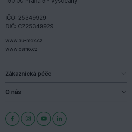
190 00 Praha 9 - Vysočany
IČO: 25349929
DIČ: CZ25349929
www.au-mex.cz
www.osmo.cz
Zákaznická péče
O nás