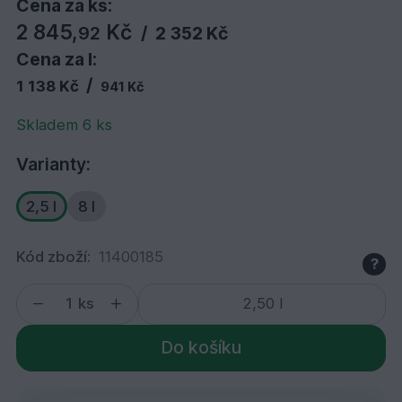
Cena za ks:
2 845,
Kč
92
/
2 352 Kč
Cena za l:
/
1 138 Kč
941 Kč
Skladem 6 ks
Varianty:
2,5 l
8 l
Kód zboží:
11400185
?
ks
Do košíku